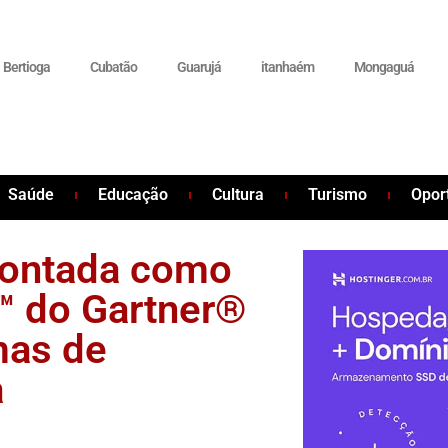
Bertioga
Cubatão
Guarujá
itanhaém
Mongaguá
Saúde
Educação
Cultura
Turismo
Opor
pontada como
™ do Gartner®
mas de
a