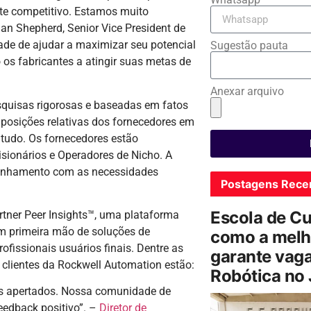
te competitivo. Estamos muito
an Shepherd, Senior Vice President de
de de ajudar a maximizar seu potencial
Sugestão pauta
 os fabricantes a atingir suas metas de
Anexar arquivo
esquisas rigorosas e baseadas em fatos
posições relativas dos fornecedores em
tudo. Os fornecedores estão
sionários e Operadores de Nicho. A
alinhamento com as necessidades
Postagens Rece
Escola de C
tner Peer Insights™, uma plataforma
em primeira mão de soluções de
como a melh
rofissionais usuários finais. Dentre as
garante vag
 clientes da Rockwell Automation estão:
Robótica no
s apertados. Nossa comunidade de
eedback positivo”. –
Diretor de