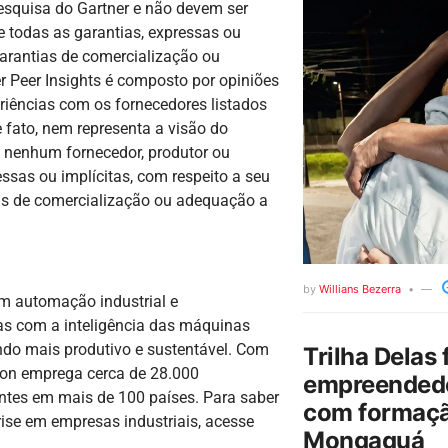
esquisa do Gartner e não devem ser
e todas as garantias, expressas ou
garantias de comercialização ou
r Peer Insights é composto por opiniões
riências com os fornecedores listados
 fato, nem representa a visão do
 nenhum fornecedor, produtor ou
sas ou implícitas, com respeito a seu
ias de comercialização ou adequação a
by
Willians Bezerra
em automação industrial e
s com a inteligência das máquinas
do mais produtivo e sustentável. Com
Trilha Delas 
ion emprega cerca de 28.000
empreendedo
ntes em mais de 100 países. Para saber
com formaçã
se em empresas industriais, acesse
Mongaguá