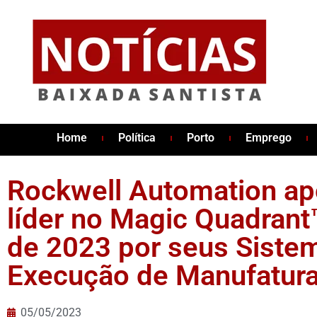
Home
Política
Porto
Emprego
Rockwell Automation a
líder no Magic Quadrant
de 2023 por seus Siste
Execução de Manufatur
05/05/2023