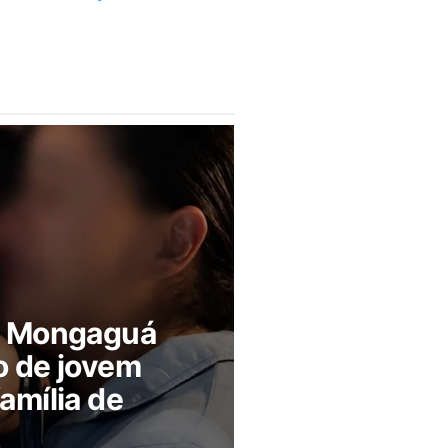
m Mongaguá
o de jovem
amília de