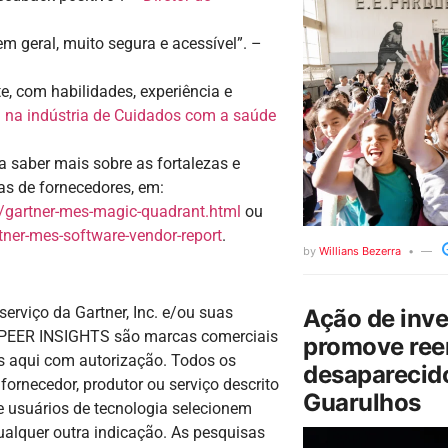
em geral, muito segura e acessível”. –
 com habilidades, experiência e
ta na indústria de Cuidados com a saúde
a saber mais sobre as fortalezas e
as de fornecedores, em:
/gartner-mes-magic-quadrant.html
ou
ner-mes-software-vendor-report
.
by
Willians Bezerra
rviço da Gartner, Inc. e/ou suas
Ação de inv
 PEER INSIGHTS são marcas comerciais
promove ree
as aqui com autorização. Todos os
desaparecido
ornecedor, produtor ou serviço descrito
Guarulhos
usuários de tecnologia selecionem
alquer outra indicação. As pesquisas