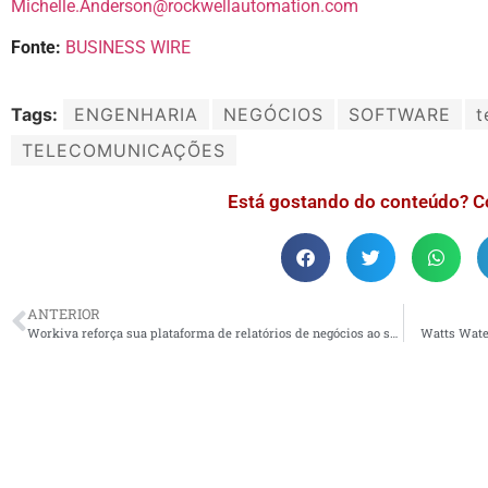
Michelle.Anderson@rockwellautomation.com
Fonte:
BUSINESS WIRE
Tags:
ENGENHARIA
NEGÓCIOS
SOFTWARE
t
TELECOMUNICAÇÕES
Está gostando do conteúdo? C
ANTERIOR
Workiva reforça sua plataforma de relatórios de negócios ao se integrar com a CDP para avançar em programas de ESG de clientes
Watts Water