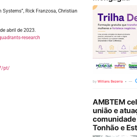
 Systems”, Rick Franzosa, Christian
de abril de 2023.
quadrants-research
/pt/
by
Willians Bezerra
AMBTEM cele
união e atua
comunidade 
Tonhão e Est