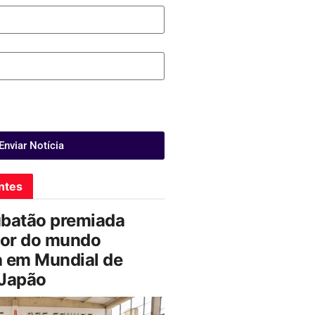
Enviar Notícia
ntes
ubatão premiada
or do mundo
a em Mundial de
 Japão