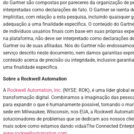
do Gartner são compostas por pareceres da organização de p
interpretadas como declarações de fato. O Gartner se isenta d
implícitas, com relação a esta pesquisa, incluindo quaisquer 
adequação a uma finalidade específica. O conteúdo do Gartne
de indivíduos usuários finais com base em suas próprias expe
na plataforma, não deve ser interpretado como declarações de
Gartner ou de suas afiliadas. Nós do Gartner não endossamos
serviço descrito neste documento, nem damos garantias expres
conteúdo acerca de precisão ou integridade, inclusive garant
uma finalidade específica.
Sobre a Rockwell Automation
A
Rockwell Automation, Inc.
(NYSE: ROK), é uma líder global 
transformação digital. Combinamos a imaginação das pessoa
para expandir o que é humanamente possível, tornando o mun
sede em Milwaukee, Wisconsin, nos EUA, a Rockwell Automat
solucionadores de problemas que se dedicam aos nossos clie
mais sobre como estamos dando vidaàThe Connected Enterpri
www.rockwellautomation.com
.