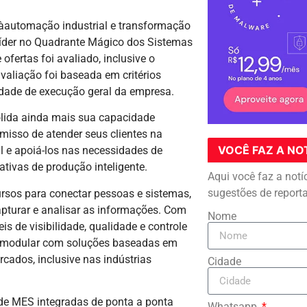
àautomação industrial e transformação
 líder no Quadrante Mágico dos Sistemas
fertas foi avaliado, inclusive o
valiação foi baseada em critérios
dade de execução geral da empresa.
olida ainda mais sua capacidade
misso de atender seus clientes na
VOCÊ FAZ A NO
l e apoiá-los nas necessidades de
iativas de produção inteligente.
Aqui você faz a notí
sugestões de report
ursos para conectar pessoas e sistemas,
apturar e analisar as informações. Com
Nome
s de visibilidade, qualidade e controle
m modular com soluções baseadas em
ados, inclusive nas indústrias
Cidade
 de MES integradas de ponta a ponta
Whatsapp