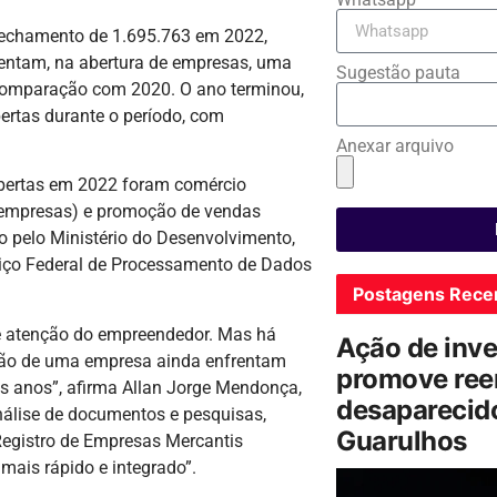
 fechamento de 1.695.763 em 2022,
sentam, na abertura de empresas, uma
Sugestão pauta
comparação com 2020. O ano terminou,
ertas durante o período, com
Anexar arquivo
bertas em 2022 foram comércio
as empresas) e promoção de vendas
 pelo Ministério do Desenvolvimento,
viço Federal de Processamento de Dados
Postagens Rece
e atenção do empreendedor. Mas há
Ação de inv
stão de uma empresa ainda enfrentam
promove ree
os anos”, afirma Allan Jorge Mendonça,
desaparecido
nálise de documentos e pesquisas,
Guarulhos
egistro de Empresas Mercantis
mais rápido e integrado”.