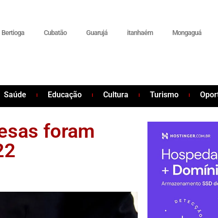
Bertioga
Cubatão
Guarujá
itanhaém
Mongaguá
Saúde
Educação
Cultura
Turismo
Opor
esas foram
22