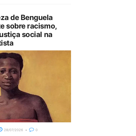
za de Benguela
e sobre racismo,
ustiça social na
ista
28/07/2026
0