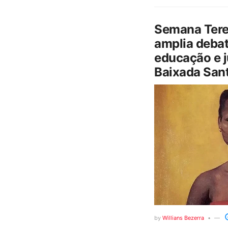
Semana Tere
amplia debat
educação e j
Baixada Sant
by
Willians Bezerra