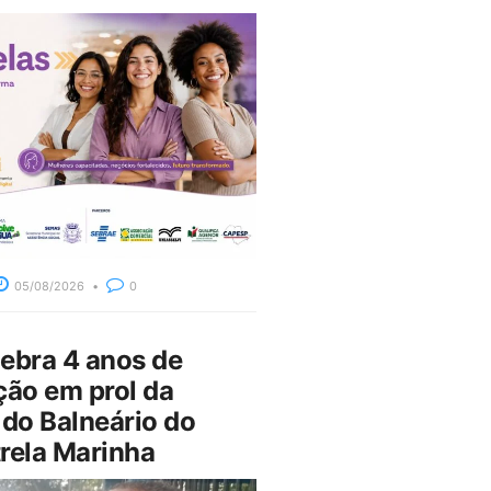
05/08/2026
0
bra 4 anos de
ção em prol da
do Balneário do
rela Marinha