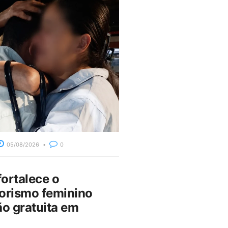
05/08/2026
0
fortalece o
rismo feminino
o gratuita em