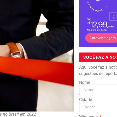
VOCÊ FAZ A NO
Aqui você faz a notí
sugestões de report
Nome
Cidade
s no Brasil em 2022
Whatsapp