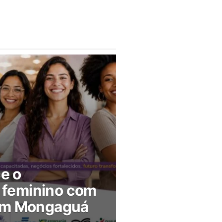
ce o
feminino com
 em Mongaguá