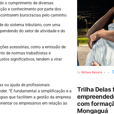
ndo o cumprimento de diversas
enção e conhecimento por parte dos
ncontrarem burocracias pelo caminho.
ade do sistema tributário, com uma
pendendo do setor de atividade e do
ações acessórias, como a emissão de
ento de normas trabalhistas e
stos significativos, tendem a virar
by
Willians Bezerra
as ou ajuda de profissionais
Trilha Delas 
er. “É fundamental a simplificação e a
empreendedo
ogias que facilitem a gestão da empresa
com formaçã
orientar os empresários em relação às
Mongaguá