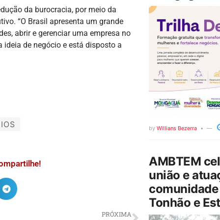
dução da burocracia, por meio da
tivo. “O Brasil apresenta um grande
es, abrir e gerenciar uma empresa no
ideia de negócio e está disposto a
IOS
by
Willians Bezerra
AMBTEM cele
ompartilhe!
união e atua
comunidade 
Tonhão e Est
PRÓXIMA