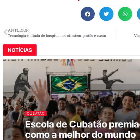
ANTERIOR
Tecnologia é aliada de hospitais ao otimizar gestão e custo
Via
NOTÍCIAS
CUBATÃO
Escola de Cubatão premi
como a melhor do mundo