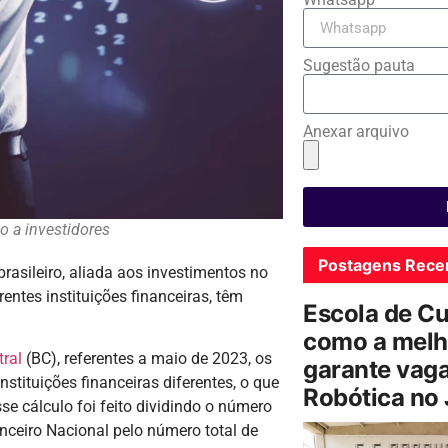
Sugestão pauta
Anexar arquivo
o a investidores
Postagens Rece
rasileiro, aliada aos investimentos no
entes instituições financeiras, têm
Escola de C
como a melh
ral
(BC), referentes a maio de 2023, os
garante vag
stituições financeiras diferentes, o que
Robótica no
sse cálculo foi feito dividindo o número
ceiro Nacional pelo número total de