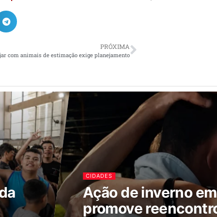
PRÓXIMA
jar com animais de estimação exige planejamento
CIDADES
ada
Ação de inverno e
promove reencontr