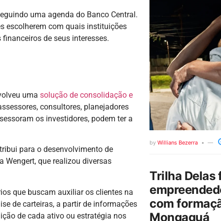
 seguindo uma agenda do Banco Central.
res escolherem com quais instituições
financeiros de seus interesses.
nvolveu uma
solução de consolidação e
assessores, consultores, planejadores
ssessoram os investidores, podem ter a
by
Willians Bezerra
ribui para o desenvolvimento de
ca Wengert, que realizou diversas
Trilha Delas 
empreendedo
rios que buscam auxiliar os clientes na
com formaçã
e de carteiras, a partir de informações
Mongaguá
uição de cada ativo ou estratégia nos