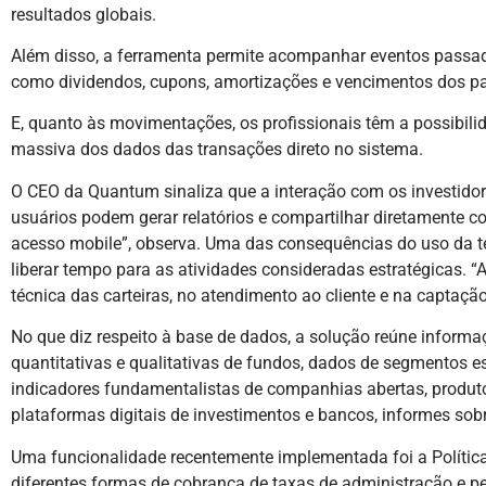
resultados globais.
Além disso, a ferramenta permite acompanhar eventos passad
como dividendos, cupons, amortizações e vencimentos dos pa
E, quanto às movimentações, os profissionais têm a possibili
massiva dos dados das transações direto no sistema.
O CEO da Quantum sinaliza que a interação com os investidor
usuários podem gerar relatórios e compartilhar diretamente co
acesso mobile”, observa. Uma das consequências do uso da t
liberar tempo para as atividades consideradas estratégicas. “
técnica das carteiras, no atendimento ao cliente e na captação
No que diz respeito à base de dados, a solução reúne inform
quantitativas e qualitativas de fundos, dados de segmentos es
indicadores fundamentalistas de companhias abertas, produto
plataformas digitais de investimentos e bancos, informes sob
Uma funcionalidade recentemente implementada foi a Polític
diferentes formas de cobrança de taxas de administração e pe