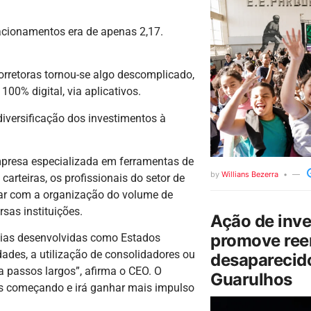
cionamentos era de apenas 2,17.
orretoras tornou-se algo descomplicado,
00% digital, via aplicativos.
diversificação dos investimentos à
resa especializada em ferramentas de
by
Willians Bezerra
carteiras, os profissionais do setor de
dar com a organização do volume de
sas instituições.
Ação de inv
promove ree
mias desenvolvidas como Estados
dades, a utilização de consolidadores ou
desaparecido
 passos largos”, afirma o CEO. O
Guarulhos
nas começando e irá ganhar mais impulso