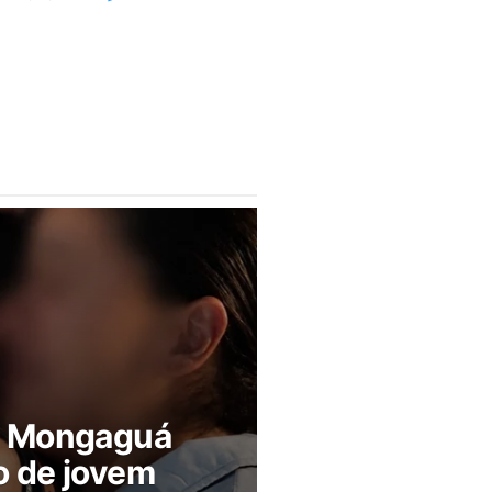
m Mongaguá
o de jovem