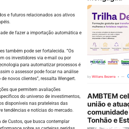
os e futuros relacionados aos ativos
péis.
dade de fazer a importação automática e
es também pode ser fortalecida. “Os
m os investidores via e-mail ou por
ecnologia para automatizar processos é
Assim o assessor pode focar na análise
by
Willians Bezerra
 de novos clientes”, ressalta Wengert.
ações que permitem avaliações
AMBTEM cele
pecíficos do universo de investimentos,
união e atua
s disponíveis nas prateleiras das
re tendências e notícias do mercado.
comunidade 
Tonhão e Est
a de Custos, que busca contemplar
rformance sobre as carteiras geridas.