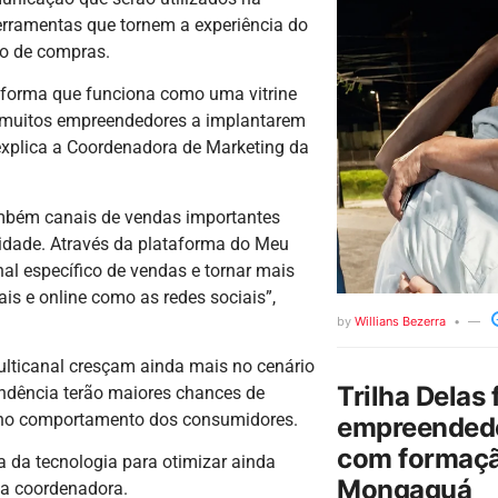
 ferramentas que tornem a experiência do
so de compras.
ataforma que funciona como uma vitrine
ar muitos empreendedores a implantarem
 explica a Coordenadora de Marketing da
ambém canais de vendas importantes
alidade. Através da plataforma do Meu
nal específico de vendas e tornar mais
is e online como as redes sociais”,
by
Willians Bezerra
ulticanal cresçam ainda mais no cenário
Trilha Delas 
endência terão maiores chances de
 no comportamento dos consumidores.
empreendedo
com formaçã
a da tecnologia para otimizar ainda
Mongaguá
 a coordenadora.