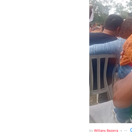
by
Willians Bezerra