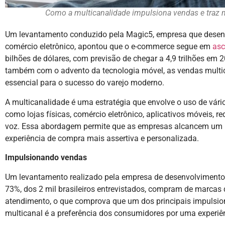
Como a multicanalidade impulsiona vendas e traz mai
Um levantamento conduzido pela Magic5, empresa que desen
comércio eletrônico, apontou que o e-commerce segue em
as
bilhões de dólares, com previsão de chegar a 4,9 trilhões em
também com o advento da tecnologia móvel, as vendas multic
essencial para o sucesso do varejo moderno.
A multicanalidade é uma estratégia que envolve o uso de vár
como lojas físicas, comércio eletrônico, aplicativos móveis, r
voz. Essa abordagem permite que as empresas alcancem um 
experiência de compra mais assertiva e personalizada.
Impulsionando vendas
Um levantamento realizado pela empresa de desenvolvimento 
73%, dos 2 mil brasileiros entrevistados, compram de marca
atendimento, o que comprova que um dos principais impulsi
multicanal é a preferência dos consumidores por uma experiên