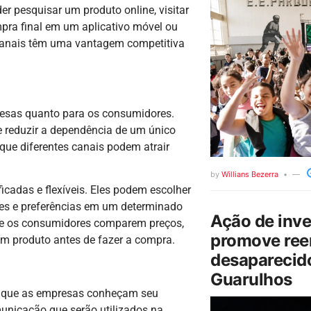
 pesquisar um produto online, visitar
mpra final em um aplicativo móvel ou
 canais têm uma vantagem competitiva
resas quanto para os consumidores.
e reduzir a dependência de um único
que diferentes canais podem atrair
by
Willians Bezerra
icadas e flexíveis. Eles podem escolher
es e preferências em um determinado
Ação de inv
que os consumidores comparem preços,
promove ree
m produto antes de fazer a compra.
desaparecido
Guarulhos
so que as empresas conheçam seu
unicação que serão utilizados na