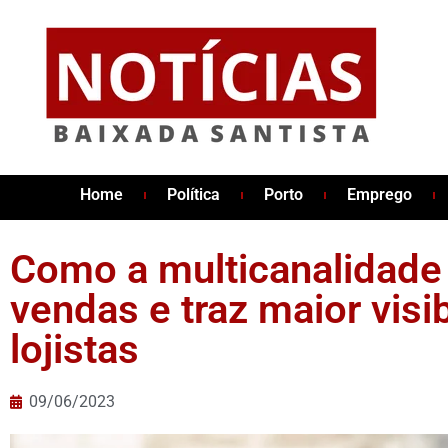
Home
Política
Porto
Emprego
Como a multicanalidade
vendas e traz maior visi
lojistas
09/06/2023