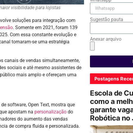
or visibilidade para lojistas
Sugestão pauta
volve soluções para integração com
censão
. Somente em 2021, foram 139
 2025. Com essa constante evolução e
Anexar arquivo
anal tornaram-se uma estratégia
ios canais de vendas simultaneamente,
edes sociais e até mesmo assistentes de
público mais amplo e ofereçam uma
Postagens Rece
Escola de C
como a melh
de software, Open Text, mostra que
garante vag
s que apostam na
personalização
do
Robótica no
onadores do aumento das vendas
cia de compra fluida e personalizada.