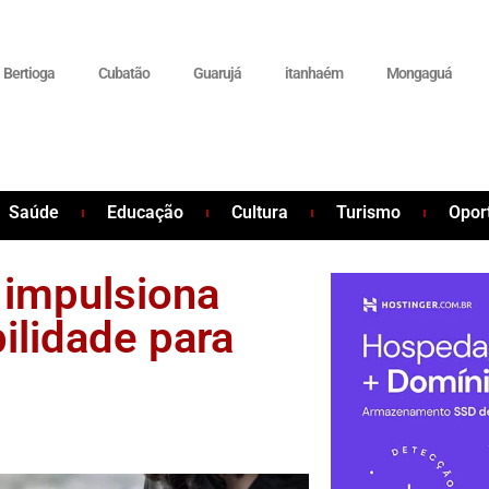
Bertioga
Cubatão
Guarujá
itanhaém
Mongaguá
Saúde
Educação
Cultura
Turismo
Opor
 impulsiona
bilidade para