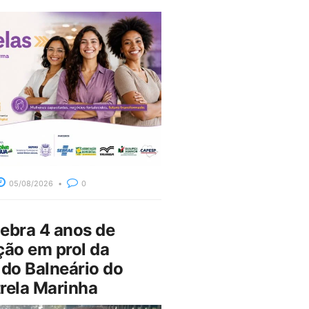
05/08/2026
0
bra 4 anos de
ção em prol da
do Balneário do
rela Marinha