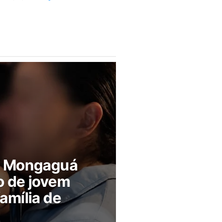
m Mongaguá
o de jovem
amília de