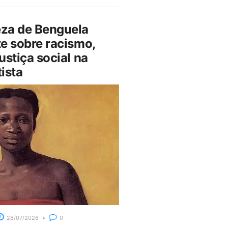
za de Benguela
e sobre racismo,
ustiça social na
ista
28/07/2026
0