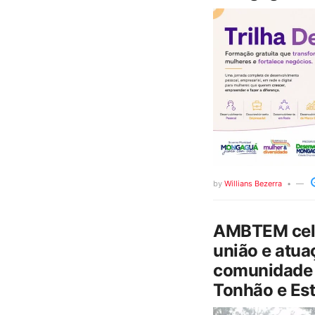
by
Willians Bezerra
AMBTEM cele
união e atua
comunidade 
Tonhão e Est