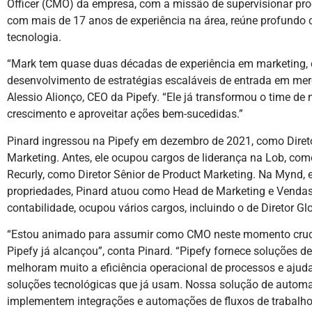
Officer (CMO) da empresa, com a missão de supervisionar pro
com mais de 17 anos de experiência na área, reúne profundo
tecnologia.
“Mark tem quase duas décadas de experiência em marketing
desenvolvimento de estratégias escaláveis de entrada em merc
Alessio Alionço, CEO da Pipefy. “Ele já transformou o time de
crescimento e aproveitar ações bem-sucedidas.”
Pinard ingressou na Pipefy em dezembro de 2021, como Direto
Marketing. Antes, ele ocupou cargos de liderança na Lob, com
Recurly, como Diretor Sênior de Product Marketing. Na Mynd,
propriedades, Pinard atuou como Head de Marketing e Vendas
contabilidade, ocupou vários cargos, incluindo o de Diretor Gl
“Estou animado para assumir como CMO neste momento crucia
Pipefy já alcançou”, conta Pinard. “Pipefy fornece soluções 
melhoram muito a eficiência operacional de processos e ajuda
soluções tecnológicas que já usam. Nossa solução de automa
implementem integrações e automações de fluxos de trabalho 