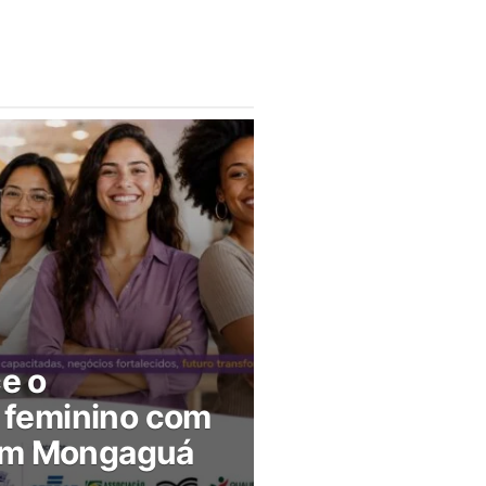
ce o
feminino com
 em Mongaguá