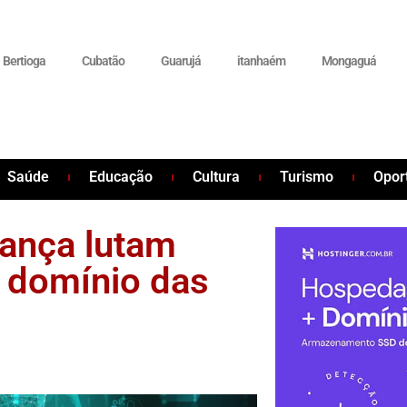
Bertioga
Cubatão
Guarujá
itanhaém
Mongaguá
Saúde
Educação
Cultura
Turismo
Opor
ança lutam
o domínio das