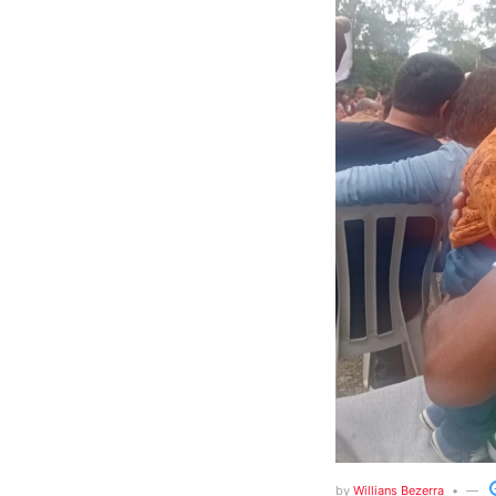
by
Willians Bezerra