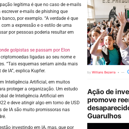
pação legítima é que no caso de e-mails
 escrever e-mails de phishing que
m banco, por exemplo. “A verdade é que
s com a expressão e o estilo de uma
assar por pessoas poderia resultar em
onde golpistas se passam por Elon
as criptomoedas ligadas ao seu nome e
ões. “Tais esquemas seriam ainda mais
de IA”, explica Kupfer.
by
Willians Bezerra
Inteligência Artificial, em muitos
ara proteger a organização. Um estudo
Ação de inv
al de Inteligência Artificial em
promove ree
22 e deve atingir algo em torno de USD
desaparecido
cas de IA são muito promissoras nas
Guarulhos
ré.
estão investindo em IA, mas, que por