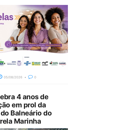
05/08/2026
0
bra 4 anos de
ção em prol da
do Balneário do
rela Marinha