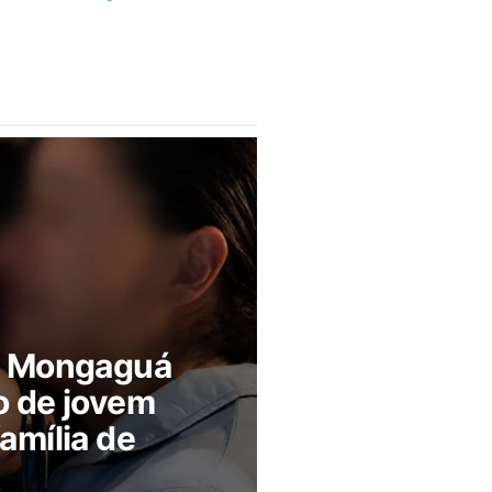
m Mongaguá
o de jovem
amília de