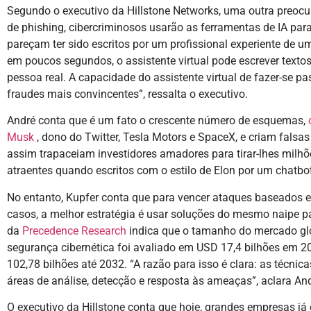
Segundo o executivo da Hillstone Networks, uma outra preocu
de phishing, cibercriminosos usarão as ferramentas de IA para
pareçam ter sido escritos por um profissional experiente de u
em poucos segundos, o assistente virtual pode escrever texto
pessoa real. A capacidade do assistente virtual de fazer-se p
fraudes mais convincentes”, ressalta o executivo.
André conta que é um fato o crescente número de esquemas,
Musk
, dono do Twitter, Tesla Motors e SpaceX, e criam fals
assim trapaceiam investidores amadores para tirar-lhes milh
atraentes quando escritos com o estilo de Elon por um chatbot 
No entanto, Kupfer conta que para vencer ataques baseados em 
casos, a melhor estratégia é usar soluções do mesmo naipe p
da
Precedence Research
indica que o tamanho do mercado glob
segurança cibernética foi avaliado em USD 17,4 bilhões em 20
102,78 bilhões até 2032. “A razão para isso é clara: as técni
áreas de análise, detecção e resposta às ameaças”, aclara And
O executivo da Hillstone conta que hoje, grandes empresas já 