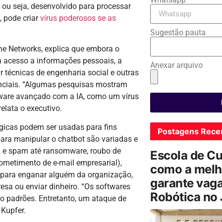
 ou seja, desenvolvido para processar
, pode criar
vírus poderosos se as
Sugestão pauta
one Networks, explica que embora o
a acesso a informações pessoais, a
Anexar arquivo
 técnicas de engenharia social e outras
enciais. “Algumas pesquisas mostram
ware avançado com a IA, como um vírus
elata o executivo.
ógicas podem ser usadas para fins
Postagens Rece
para manipular o chatbot são variadas e
g e spam até ransomware, roubo de
Escola de C
metimento de e-mail empresarial),
como a melh
 para enganar alguém da organização,
garante vag
esa ou enviar dinheiro. “Os softwares
Robótica no
o padrões. Entretanto, um ataque de
 Kupfer.