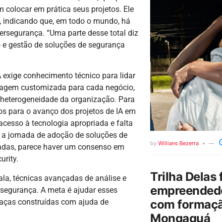
colocar em prática seus projetos. Ele
3, indicando que, em todo o mundo, há
ersegurança. “Uma parte desse total diz
o e gestão de soluções de segurança
 exige conhecimento técnico para lidar
rdagem customizada para cada negócio,
 heterogeneidade da organização. Para
ios para o avanço dos projetos de IA em
 acesso à tecnologia apropriada e falta
 a jornada de adoção de soluções de
by
Willians Bezerra
adas, parece haver um consenso em
urity.
Trilha Delas 
cala, técnicas avançadas de análise e
empreendedo
 segurança. A meta é ajudar esses
com formaçã
meaças construídas com ajuda de
Mongaguá