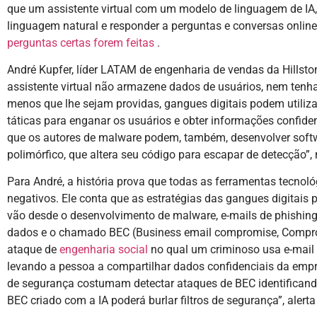
que um assistente virtual com um modelo de linguagem de IA,
linguagem natural e responder a perguntas e conversas online
perguntas certas forem feitas
.
André Kupfer, líder LATAM de engenharia de vendas da Hillst
assistente virtual não armazene dados de usuários, nem tenh
menos que lhe sejam providas, gangues digitais podem utilizar
táticas para enganar os usuários e obter informações confid
que os autores de malware podem, também, desenvolver soft
polimórfico, que altera seu código para escapar de detecção”, r
Para André, a história prova que todas as ferramentas tecnol
negativos. Ele conta que as estratégias das gangues digitais 
vão desde o desenvolvimento de malware, e-mails de phishin
dados e o chamado BEC (Business email compromise, Compro
ataque de
engenharia social
no qual um criminoso usa e-mail
levando a pessoa a compartilhar dados confidenciais da empr
de segurança costumam detectar ataques de BEC identificand
BEC criado com a IA poderá burlar filtros de segurança”, alerta