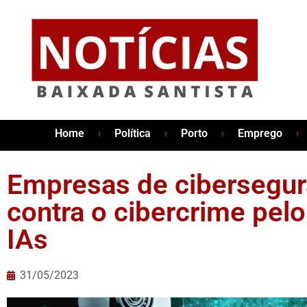
Home
Política
Porto
Emprego
Empresas de cibersegur
contra o cibercrime pel
IAs
31/05/2023