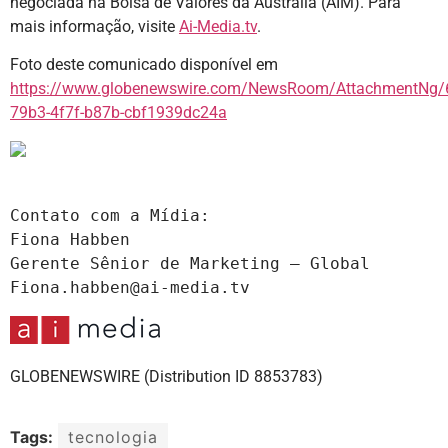
negociada na Bolsa de Valores da Austrália (AIM). Para
mais informação, visite
Ai-Media.tv
.
Foto deste comunicado disponível em
https://www.globenewswire.com/NewsRoom/AttachmentNg/
79b3-4f7f-b87b-cbf1939dc24a
Contato com a Mídia:

Fiona Habben

Gerente Sênior de Marketing – Global

Fiona.habben@ai-media.tv
GLOBENEWSWIRE (Distribution ID 8853783)
Tags:
tecnologia