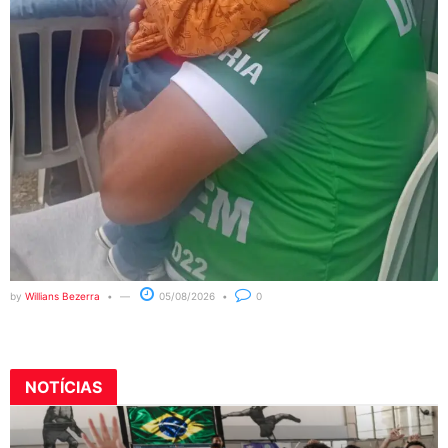
by
Willians Bezerra
05/08/2026
0
NOTÍCIAS