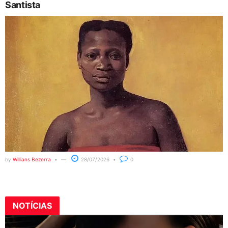
Santista
by
Willians Bezerra
28/07/2026
0
NOTÍCIAS