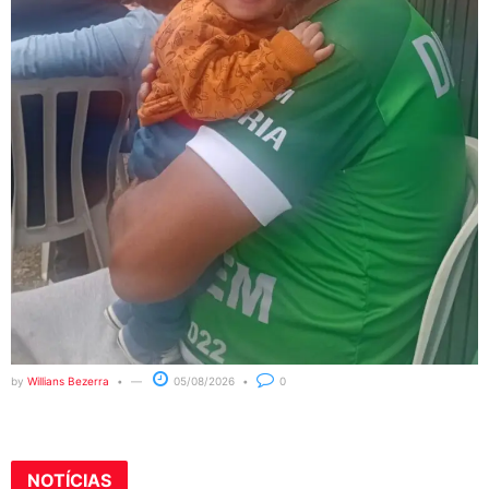
by
Willians Bezerra
05/08/2026
0
NOTÍCIAS