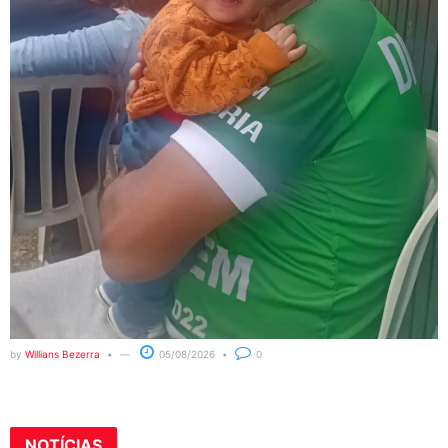
by
Willians Bezerra
05/08/2026
0
NOTÍCIAS