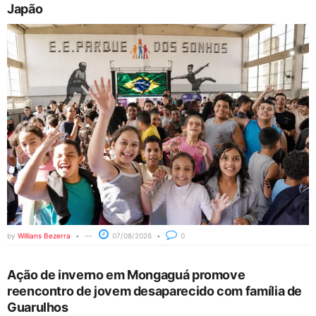
Japão
by
Willians Bezerra
07/08/2026
0
Ação de inverno em Mongaguá promove
reencontro de jovem desaparecido com família de
Guarulhos