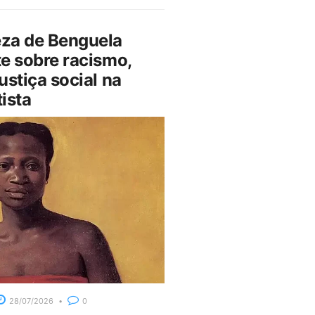
za de Benguela
e sobre racismo,
ustiça social na
ista
28/07/2026
0