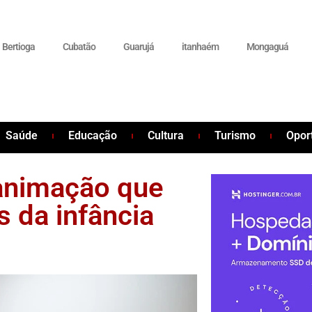
Bertioga
Cubatão
Guarujá
itanhaém
Mongaguá
Saúde
Educação
Cultura
Turismo
Opor
 animação que
 da infância