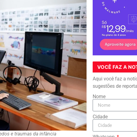
VOCÊ FAZ A NO
Aqui você faz a notí
sugestões de report
Nome
Cidade
dos e traumas da infância
Whatsapp