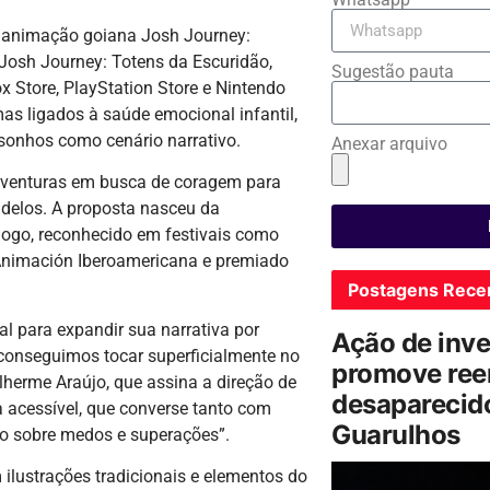
de animação goiana Josh Journey:
Josh Journey: Totens da Escuridão,
Sugestão pauta
x Store, PlayStation Store e Nintendo
as ligados à saúde emocional infantil,
sonhos como cenário narrativo.
Anexar arquivo
 aventuras em busca de coragem para
adelos. A proposta nasceu da
jogo, reconhecido em festivais como
 Animación Iberoamericana e premiado
Postagens Rece
al para expandir sua narrativa por
Ação de inv
conseguimos tocar superficialmente no
promove ree
ilherme Araújo, que assina a direção de
desaparecido
a acessível, que converse tanto com
Guarulhos
go sobre medos e superações”.
ilustrações tradicionais e elementos do