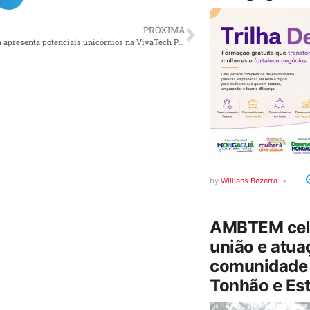
PRÓXIMA
Arábia Saudita apresenta potenciais unicórnios na VivaTech Paris, destacando o crescente poder de inovação do Reino
by
Willians Bezerra
AMBTEM cele
união e atua
comunidade 
Tonhão e Est