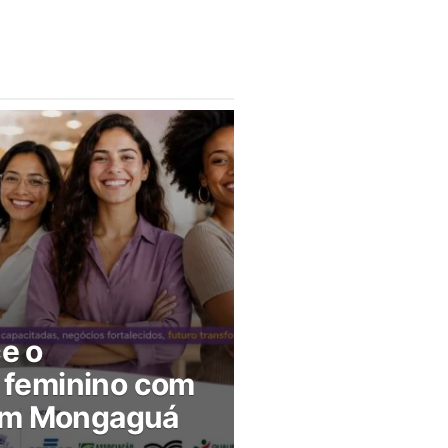
ce o
feminino com
 em Mongaguá