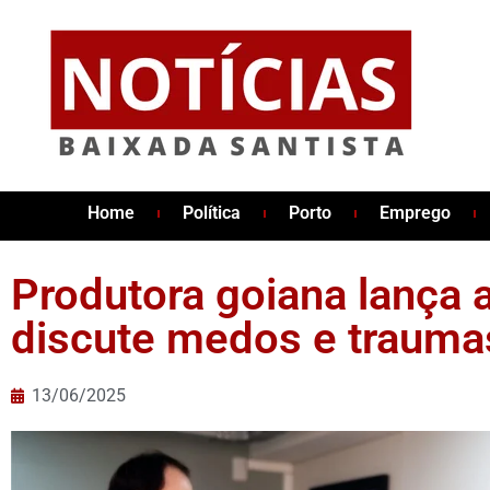
Home
Política
Porto
Emprego
Produtora goiana lança
discute medos e traumas
13/06/2025