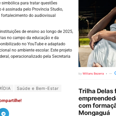
e simbólica para tratar questões
 é assinada pelo Província Studio,
 fortalecimento do audiovisual
e instituições de ensino ao longo de 2025,
erias no campo da educação e da
sponibilizado no YouTube e adaptado
ional no ambiente escolar. Este projeto
eral, operacionalizado pela Secretaria
by
Willians Bezerra
MÍDIA
Saúde e Bem-Estar
Trilha Delas 
empreendedo
ompartilhe!
com formaçã
Mongaguá