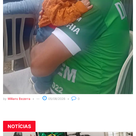
by
Willians Bezerra
05/08/2026
0
NOTÍCIAS