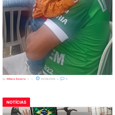
by
Willians Bezerra
05/08/2026
0
NOTÍCIAS