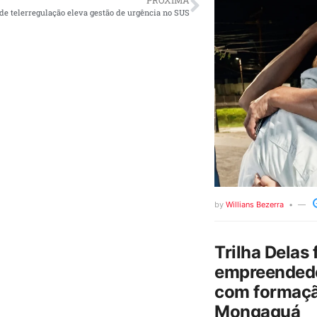
PRÓXIMA
e telerregulação eleva gestão de urgência no SUS
by
Willians Bezerra
Trilha Delas 
empreendedo
com formaçã
Mongaguá