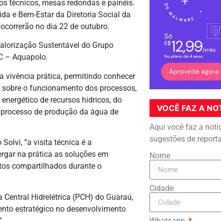
os técnicos, mesas redondas e painéis.
ida e Bem-Estar da Diretoria Social da
ocorrerão no dia 22 de outubro.
 Valorização Sustentável do Grupo
BC – Aquapolo.
a vivência prática, permitindo conhecer
r sobre o funcionamento dos processos,
energético de recursos hídricos, do
VOCÊ FAZ A NO
o processo de produção da água de
Aqui você faz a notí
sugestões de report
Solvi, “a visita técnica é a
rgar na prática as soluções em
Nome
os compartilhados durante o
Cidade
 Central Hidrelétrica (PCH) do Guaraú,
nto estratégico no desenvolvimento
”.
Whatsapp