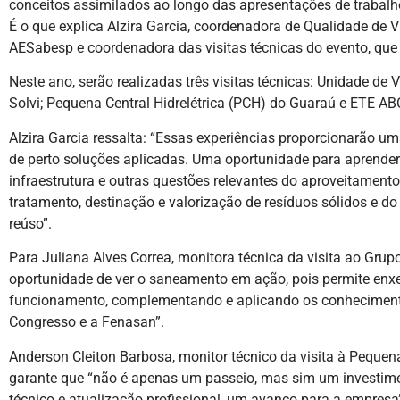
conceitos assimilados ao longo das apresentações de trabalh
É o que explica Alzira Garcia, coordenadora de Qualidade de V
AESabesp e coordenadora das visitas técnicas do evento, que 
Neste ano, serão realizadas três visitas técnicas: Unidade de
Solvi; Pequena Central Hidrelétrica (PCH) do Guaraú e ETE A
Alzira Garcia ressalta: “Essas experiências proporcionarão um
de perto soluções aplicadas. Uma oportunidade para aprende
infraestrutura e outras questões relevantes do aproveitamento 
tratamento, destinação e valorização de resíduos sólidos e d
reúso”.
Para Juliana Alves Correa, monitora técnica da visita ao Grupo 
oportunidade de ver o saneamento em ação, pois permite enxe
funcionamento, complementando e aplicando os conheciment
Congresso e a Fenasan”.
Anderson Cleiton Barbosa, monitor técnico da visita à Pequena
garante que “não é apenas um passeio, mas sim um investime
técnico e atualização profissional, um avanço para a empresa