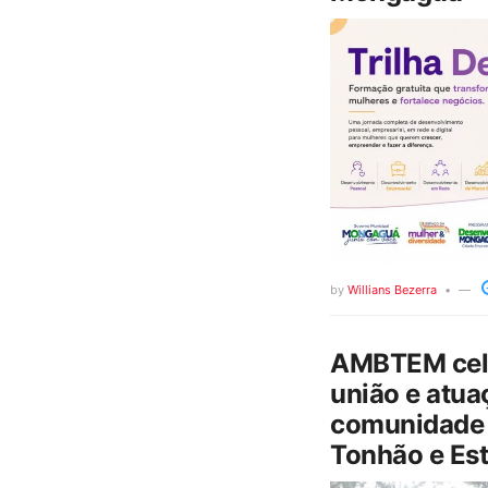
by
Willians Bezerra
AMBTEM cele
união e atua
comunidade 
Tonhão e Est