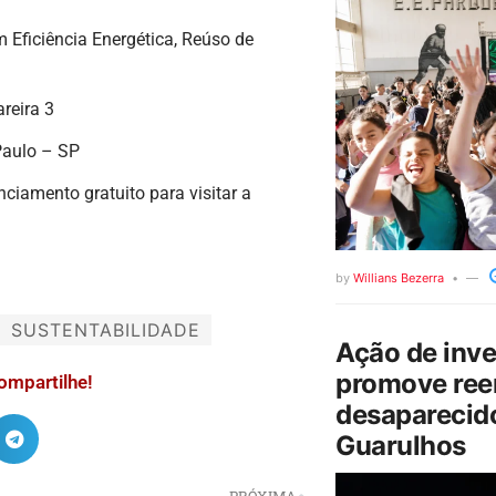
 Eficiência Energética, Reúso de
areira 3
Paulo – SP
ciamento gratuito para visitar a
by
Willians Bezerra
SUSTENTABILIDADE
Ação de inv
promove ree
ompartilhe!
desaparecido
Guarulhos