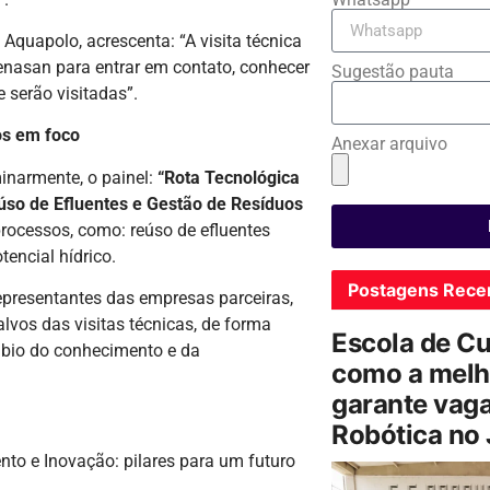
 Aquapolo, acrescenta: “A visita técnica
Fenasan para entrar em contato, conhecer
Sugestão pauta
 serão visitadas”.
os em foco
Anexar arquivo
minarmente, o painel:
“Rota Tecnológica
eúso de Efluentes e Gestão de Resíduos
rocessos, como: reúso de efluentes
tencial hídrico.
Postagens Rece
representantes das empresas parceiras,
alvos das visitas técnicas, de forma
Escola de C
âmbio do conhecimento e da
como a melh
garante vag
Robótica no
o e Inovação: pilares para um futuro