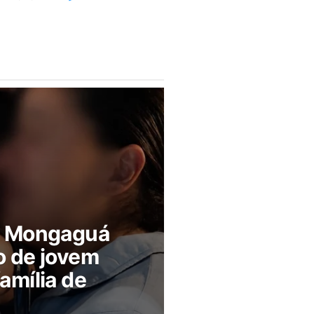
m Mongaguá
o de jovem
amília de