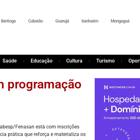
Bertioga
Cubatão
Guarujá
itanhaém
Mongaguá
Saúde
Educação
Cultura
Turismo
Opor
am programação
Sabesp/Fenasan está com inscrições
ia prática que reforça e materializa os