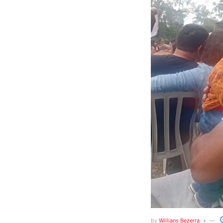
by
Willians Bezerra