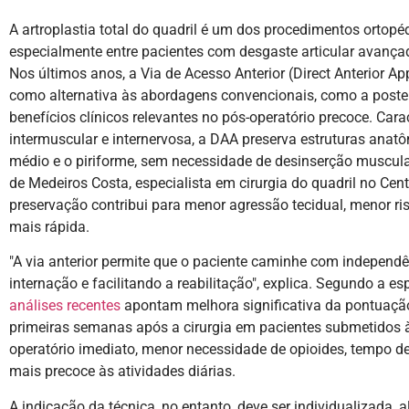
A artroplastia total do quadril é um dos procedimentos ortop
especialmente entre pacientes com desgaste articular avançado
Nos últimos anos, a Via de Acesso Anterior (Direct Anterior
como alternativa às abordagens convencionais, como a posterio
benefícios clínicos relevantes no pós-operatório precoce. Car
intermuscular e internervosa, a DAA preserva estruturas anat
médio e o piriforme, sem necessidade de desinserção muscula
de Medeiros Costa, especialista em cirurgia do quadril no Cent
preservação contribui para menor agressão tecidual, menor ri
mais rápida.
"A via anterior permite que o paciente caminhe com independ
internação e facilitando a reabilitação", explica. Segundo a es
análises recentes
apontam melhora significativa da pontuação
primeiras semanas após a cirurgia em pacientes submetidos 
operatório imediato, menor necessidade de opioides, tempo de
mais precoce às atividades diárias.
A indicação da técnica, no entanto, deve ser individualizada, al