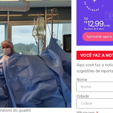
VOCÊ FAZ A NO
Aqui você faz a notí
sugestões de report
Nome
Cidade
ratório do quadril
Whatsapp