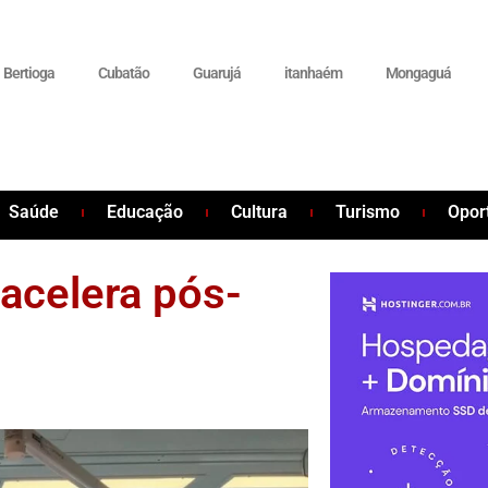
Bertioga
Cubatão
Guarujá
itanhaém
Mongaguá
Saúde
Educação
Cultura
Turismo
Opor
acelera pós-