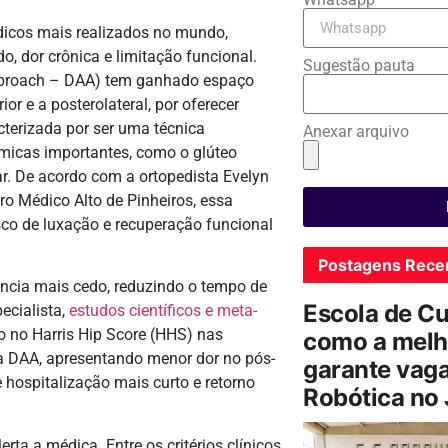
édicos mais realizados no mundo,
, dor crônica e limitação funcional.
Sugestão pauta
 Approach – DAA) tem ganhado espaço
r e a posterolateral, por oferecer
acterizada por ser uma técnica
Anexar arquivo
ômicas importantes, como o glúteo
r. De acordo com a ortopedista Evelyn
ro Médico Alto de Pinheiros, essa
sco de luxação e recuperação funcional
Postagens Rece
ência mais cedo, reduzindo o tempo de
Escola de C
pecialista,
estudos científicos e meta-
 no Harris Hip Score (HHS) nas
como a melh
à DAA, apresentando menor dor no pós-
garante vag
 hospitalização mais curto e retorno
Robótica no
erta a médica. Entre os critérios clínicos