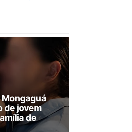
m Mongaguá
o de jovem
amília de