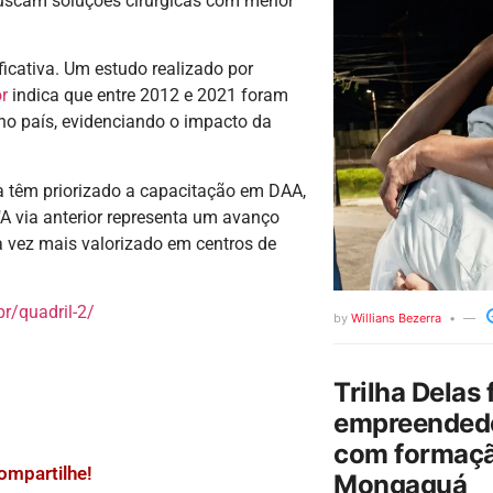
buscam soluções cirúrgicas com menor
ficativa. Um estudo realizado por
r
indica que entre 2012 e 2021 foram
 no país, evidenciando o impacto da
 têm priorizado a capacitação em DAA,
A via anterior representa um avanço
a vez mais valorizado em centros de
r/quadril-2/
by
Willians Bezerra
Trilha Delas 
empreendedo
com formaçã
ompartilhe!
Mongaguá