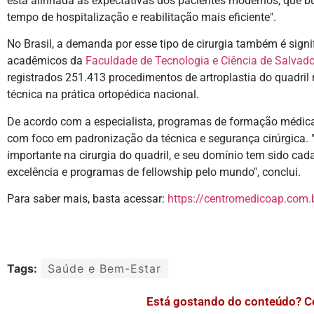
está alinhada às expectativas dos pacientes modernos, que 
tempo de hospitalização e reabilitação mais eficiente".
No Brasil, a demanda por esse tipo de cirurgia também é signi
acadêmicos da
Faculdade de Tecnologia e Ciência de Salvado
registrados 251.413 procedimentos de artroplastia do quadril
técnica na prática ortopédica nacional.
De acordo com a especialista, programas de formação médica
com foco em padronização da técnica e segurança cirúrgica. "
importante na cirurgia do quadril, e seu domínio tem sido cad
excelência e programas de fellowship pelo mundo", conclui.
Para saber mais, basta acessar:
https://centromedicoap.com.b
Tags:
Saúde e Bem-Estar
Está gostando do conteúdo? C