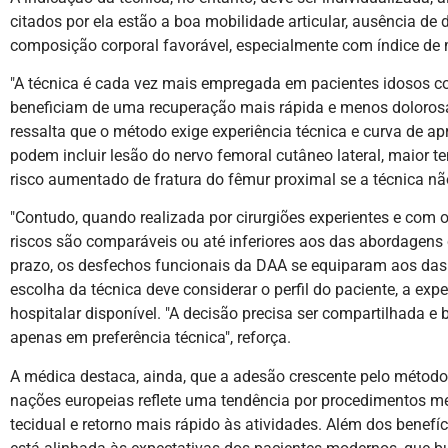
citados por ela estão a boa mobilidade articular, ausência de
composição corporal favorável, especialmente com índice de m
"A técnica é cada vez mais empregada em pacientes idosos co
beneficiam de uma recuperação mais rápida e menos dolorosa
ressalta que o método exige experiência técnica e curva de apr
podem incluir lesão do nervo femoral cutâneo lateral, maior t
risco aumentado de fratura do fêmur proximal se a técnica 
"Contudo, quando realizada por cirurgiões experientes e com
riscos são comparáveis ou até inferiores aos das abordagens
prazo, os desfechos funcionais da DAA se equiparam aos das o
escolha da técnica deve considerar o perfil do paciente, a exper
hospitalar disponível. "A decisão precisa ser compartilhada e 
apenas em preferência técnica", reforça.
A médica destaca, ainda, que a adesão crescente pelo métod
nações europeias reflete uma tendência por procedimentos 
tecidual e retorno mais rápido às atividades. Além dos benefíci