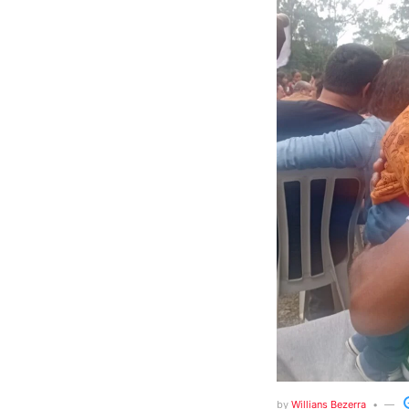
by
Willians Bezerra