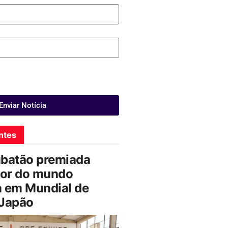
Enviar Notícia
ntes
ubatão premiada
or do mundo
a em Mundial de
 Japão