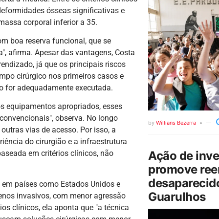
 deformidades ósseas significativas e
assa corporal inferior a 35.
m boa reserva funcional, que se
", afirma. Apesar das vantagens, Costa
endizado, já que os principais riscos
empo cirúrgico nos primeiros casos e
não for adequadamente executada.
 os equipamentos apropriados, esses
 convencionais", observa. No longo
by
Willians Bezerra
utras vias de acesso. Por isso, a
iência do cirurgião e a infraestrutura
Ação de inv
baseada em critérios clínicos, não
promove ree
desaparecido
o em países como Estados Unidos e
Guarulhos
menos invasivos, com menor agressão
os clínicos, ela aponta que "a técnica