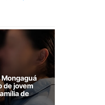
m Mongaguá
o de jovem
amília de