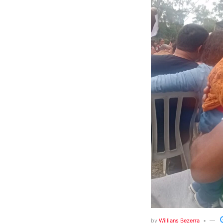
by
Willians Bezerra