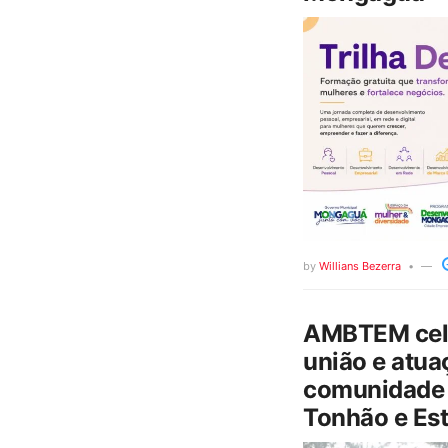
by
Willians Bezerra
AMBTEM cele
união e atua
comunidade 
Tonhão e Est