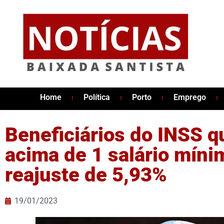
Home
Política
Porto
Emprego
Beneficiários do INSS 
acima de 1 salário míni
reajuste de 5,93%
19/01/2023