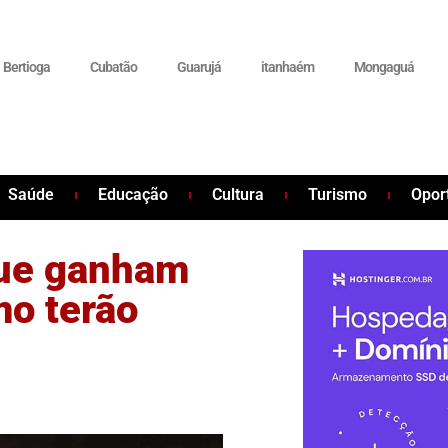
Bertioga
Cubatão
Guarujá
itanhaém
Mongaguá
Saúde
Educação
Cultura
Turismo
Opor
que ganham
mo terão