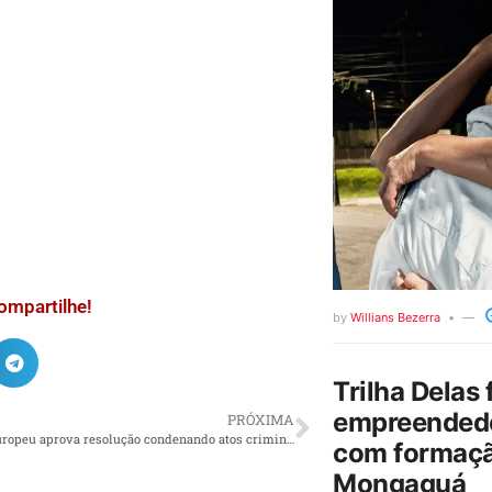
ompartilhe!
by
Willians Bezerra
Trilha Delas 
empreendedo
PRÓXIMA
Parlamento Europeu aprova resolução condenando atos criminosos no Brasil
com formaçã
Mongaguá