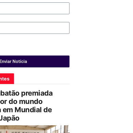
Enviar Notícia
ntes
ubatão premiada
or do mundo
a em Mundial de
 Japão