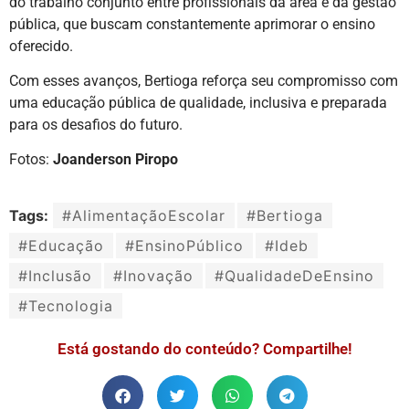
do trabalho conjunto entre profissionais da área e da gestão
pública, que buscam constantemente aprimorar o ensino
oferecido.
Com esses avanços, Bertioga reforça seu compromisso com
uma educação pública de qualidade, inclusiva e preparada
para os desafios do futuro.
Fotos:
Joanderson Piropo
Tags:
#AlimentaçãoEscolar
#Bertioga
#Educação
#EnsinoPúblico
#Ideb
#Inclusão
#Inovação
#QualidadeDeEnsino
#Tecnologia
Está gostando do conteúdo? Compartilhe!