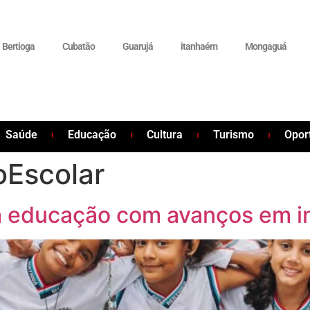
Bertioga
Cubatão
Guarujá
itanhaém
Mongaguá
Saúde
Educação
Cultura
Turismo
Opor
oEscolar
a educação com avanços em i