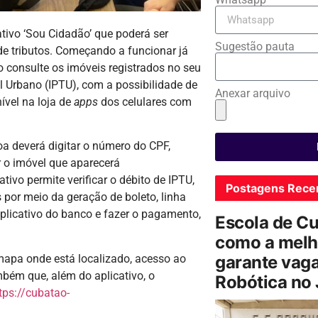
ativo ‘Sou Cidadão’ que poderá ser
Sugestão pauta
e tributos. Começando a funcionar já
o consulte os imóveis registrados no seu
al Urbano (IPTU), com a possibilidade de
Anexar arquivo
ível na loja de
apps
dos celulares com
oa deverá digitar o número do CPF,
 o imóvel que aparecerá
ivo permite verificar o débito de IPTU,
Postagens Rece
 por meio da geração de boleto, linha
aplicativo do banco e fazer o pagamento,
Escola de C
como a melh
mapa onde está localizado, acesso ao
garante vag
mbém que, além do aplicativo, o
Robótica no
tps://cubatao-