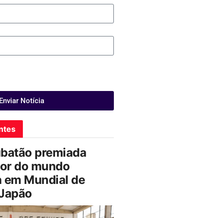
Enviar Notícia
ntes
ubatão premiada
or do mundo
a em Mundial de
 Japão