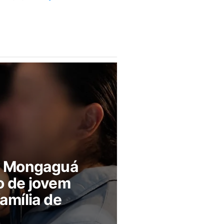
m Mongaguá
o de jovem
amília de