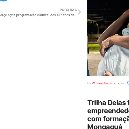
PRÓXIMA
Show de Seu Jorge agita programação cultural dos 477 anos de Santos
by
Willians Bezerra
Trilha Delas 
empreendedo
com formaçã
Mongaguá