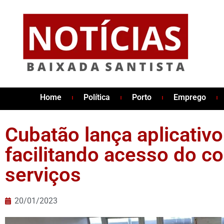
Home
Política
Porto
Emprego
Cubatão lança aplicativo
facilitando acesso do co
serviços
20/01/2023