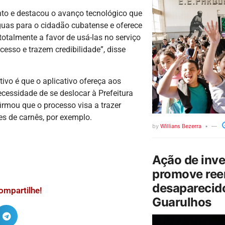
nto e destacou o avanço tecnológico que
guas para o cidadão cubatense e oferece
totalmente a favor de usá-las no serviço
esso e trazem credibilidade”, disse
ivo é que o aplicativo ofereça aos
cessidade de se deslocar à Prefeitura
firmou que o processo visa a trazer
s de carnês, por exemplo.
by
Willians Bezerra
Ação de inv
promove ree
desaparecido
ompartilhe!
Guarulhos