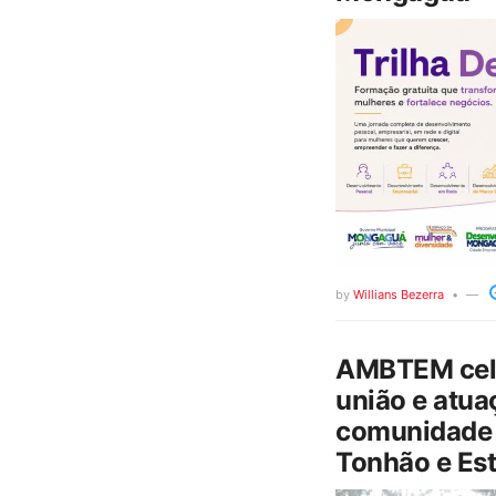
by
Willians Bezerra
AMBTEM cele
união e atua
comunidade 
Tonhão e Est