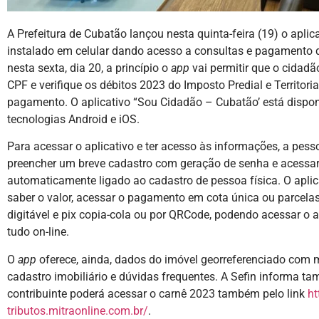
A Prefeitura de Cubatão lançou nesta quinta-feira (19) o aplic
instalado em celular dando acesso a consultas e pagamento d
nesta sexta, dia 20, a princípio o
app
vai permitir que o cidadã
CPF e verifique os débitos 2023 do Imposto Predial e Territori
pagamento. O aplicativo “Sou Cidadão – Cubatão’ está dispon
tecnologias Android e iOS.
Para acessar o aplicativo e ter acesso às informações, a pess
preencher um breve cadastro com geração de senha e acessar
automaticamente ligado ao cadastro de pessoa física. O aplicat
saber o valor, acessar o pagamento em cota única ou parcelas
digitável e pix copia-cola ou por QRCode, podendo acessar o 
tudo on-line.
O
app
oferece, ainda, dados do imóvel georreferenciado com 
cadastro imobiliário e dúvidas frequentes. A Sefin informa ta
contribuinte poderá acessar o carnê 2023 também pelo link
ht
tributos.mitraonline.com.br/
.