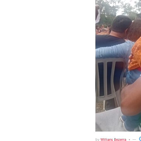
by
Willians Bezerra