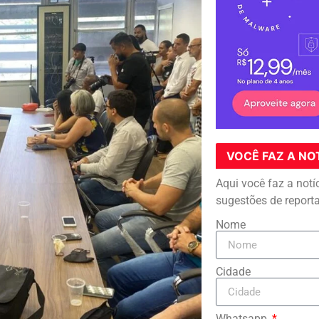
VOCÊ FAZ A NO
Aqui você faz a notí
sugestões de report
Nome
Cidade
Whatsapp