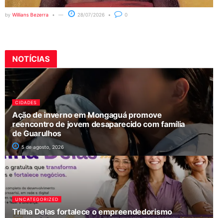
by
Willians Bezerra
28/07/2026
0
NOTÍCIAS
CIDADES
Ação de inverno em Mongaguá promove
reencontro de jovem desaparecido com família
de Guarulhos
5 de agosto, 2026
UNCATEGORIZED
Trilha Delas fortalece o empreendedorismo