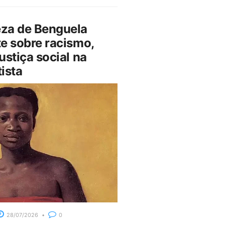
za de Benguela
e sobre racismo,
ustiça social na
ista
28/07/2026
0