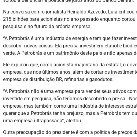
voltou a denunciar a política de juros altos do Banco Central.
Na conversa com o jornalista Reinaldo Azevedo, Lula criticou o
215 bilhões para acionistas no ano passado enquanto cortou
pesquisa e no futuro da própria empresa.
“A Petrobrás é uma indústria de energia e tem que fazer inve
descobrir novas coisas. Ela precisa investir em etanol e biod
verde. A Petrobrás é um patrimônio deste país e não apenas d
Ele explicou que, como acionista majoritário da estatal, o go
empresa, que nos últimos anos, além de cortar os investiment
empresa de distribuição BR, refinarias e gasodutos.
“A Petrobrás não é uma empresa para vender seus ativos como
investido em pesquisa, não teríamos descoberto o pré-sal. N
empresa, mas também como uma indústria de interesse estratég
querer que a Petrobrás tenha prejuízo, mas a Petrobrás tem que
uma empresa ultrapassada”, alertou.
Outra preocupação do presidente é com a política de preços d