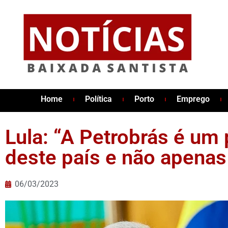
Home
Política
Porto
Emprego
Lula: “A Petrobrás é um
deste país e não apenas
06/03/2023