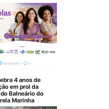
05/08/2026
0
bra 4 anos de
ção em prol da
do Balneário do
rela Marinha