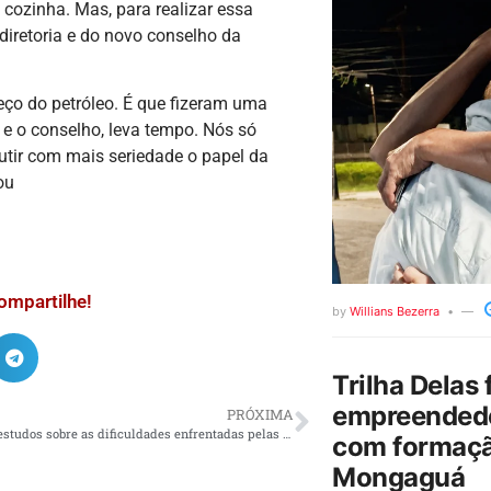
cozinha. Mas, para realizar essa
diretoria e do novo conselho da
eço do petróleo. É que fizeram uma
 e o conselho, leva tempo. Nós só
cutir com mais seriedade o papel da
ou
ompartilhe!
by
Willians Bezerra
Trilha Delas 
empreendedo
PRÓXIMA
DIEESE lança estudos sobre as dificuldades enfrentadas pelas mulheres no mercado de trabalho
com formaçã
Mongaguá