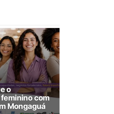
ce o
feminino com
 em Mongaguá