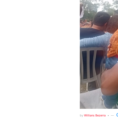
by
Willians Bezerra