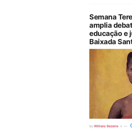
Semana Tere
amplia debat
educação e j
Baixada Sant
by
Willians Bezerra