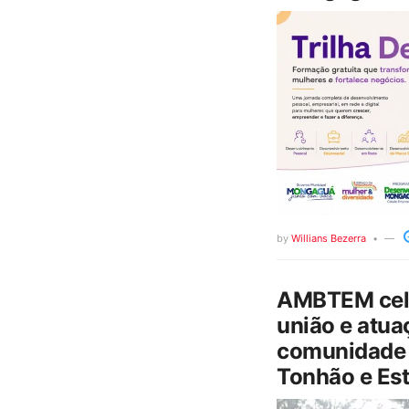
by
Willians Bezerra
AMBTEM cele
união e atua
comunidade 
Tonhão e Est