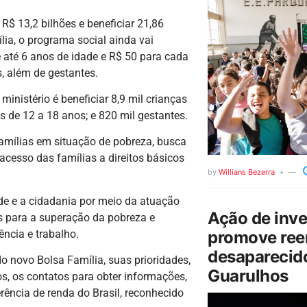
 R$ 13,2 bilhões e beneficiar 21,86
lia, o programa social ainda vai
 até 6 anos de idade e R$ 50 para cada
, além de gestantes.
inistério é beneficiar 8,9 mil crianças
es de 12 a 18 anos; e 820 mil gestantes.
famílias em situação de pobreza, busca
o acesso das famílias a direitos básicos
by
Willians Bezerra
ade e a cidadania por meio da atuação
Ação de inv
s para a superação da pobreza e
ência e trabalho.
promove ree
desaparecido
do novo Bolsa Família, suas prioridades,
Guarulhos
s, os contatos para obter informações,
rência de renda do Brasil, reconhecido