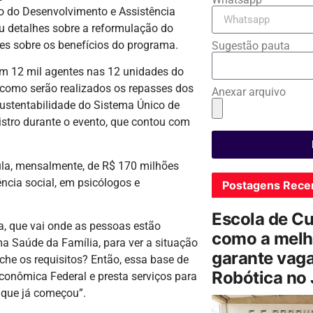
ro do Desenvolvimento e Assistência
u detalhes sobre a reformulação do
es sobre os benefícios do programa.
Sugestão pauta
om 12 mil agentes nas 12 unidades do
 como serão realizados os repasses dos
Anexar arquivo
sustentabilidade do Sistema Único de
istro durante o evento, que contou com
Lula, mensalmente, de R$ 170 milhões
ncia social, em psicólogos e
Postagens Rece
Escola de C
sa, que vai onde as pessoas estão
como a melh
a Saúde da Família, para ver a situação
garante vag
nche os requisitos? Então, essa base de
Robótica no
onômica Federal e presta serviços para
o que já começou”.