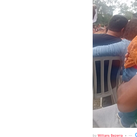
by
Willians Bezerra