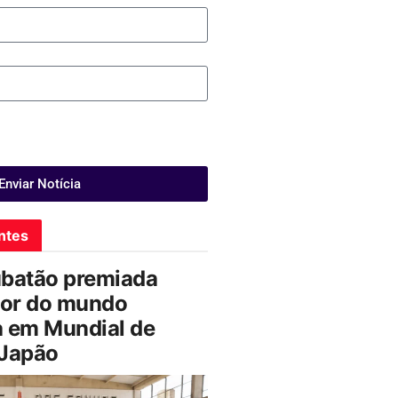
Enviar Notícia
ntes
ubatão premiada
or do mundo
a em Mundial de
 Japão