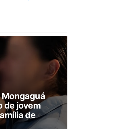
m Mongaguá
o de jovem
amília de