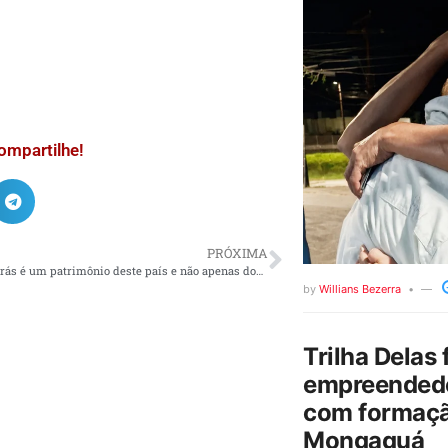
ompartilhe!
PRÓXIMA
Lula: “A Petrobrás é um patrimônio deste país e não apenas dos acionistas”
by
Willians Bezerra
Trilha Delas 
empreendedo
com formaçã
Mongaguá