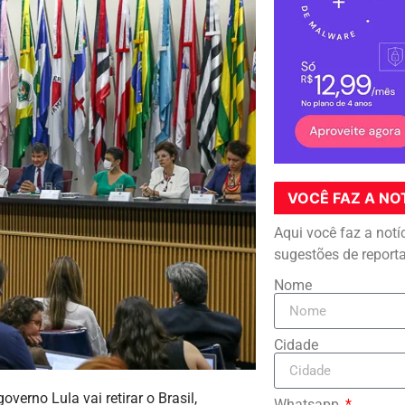
VOCÊ FAZ A NO
Aqui você faz a notí
sugestões de report
Nome
Cidade
verno Lula vai retirar o Brasil,
Whatsapp