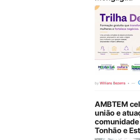
by
Willians Bezerra
AMBTEM cele
união e atua
comunidade 
Tonhão e Est