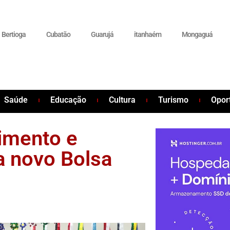
Bertioga
Cubatão
Guarujá
itanhaém
Mongaguá
Saúde
Educação
Cultura
Turismo
Opor
imento e
 novo Bolsa