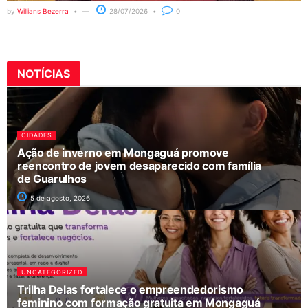
by
Willians Bezerra
28/07/2026
0
NOTÍCIAS
CIDADES
Ação de inverno em Mongaguá promove
reencontro de jovem desaparecido com família
de Guarulhos
5 de agosto, 2026
UNCATEGORIZED
Trilha Delas fortalece o empreendedorismo
feminino com formação gratuita em Mongaguá