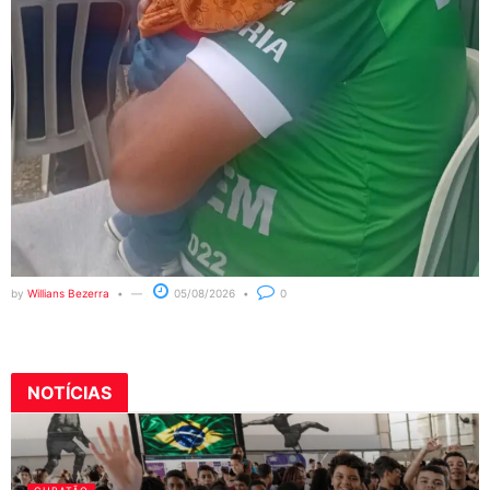
by
Willians Bezerra
05/08/2026
0
NOTÍCIAS