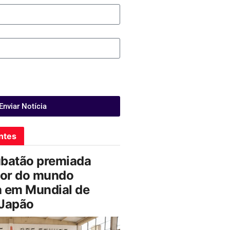
Enviar Notícia
ntes
ubatão premiada
or do mundo
a em Mundial de
 Japão