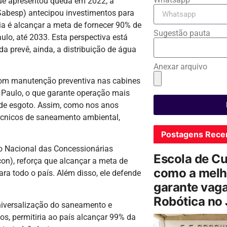
que apresentou queda em 2022, a
abesp) antecipou investimentos para
ia é alcançar a meta de fornecer 90% de
Sugestão pauta
ulo, até 2033. Esta perspectiva está
 prevê, ainda, a distribuição de água
Anexar arquivo
com manutenção preventiva nas cabines
o Paulo, o que garante operação mais
de esgoto. Assim, como nos anos
 técnicos de saneamento ambiental,
Postagens Rece
to Nacional das Concessionárias
Escola de C
on), reforça que alcançar a meta de
como a melh
ra todo o país. Além disso, ele defende
garante vag
Robótica no
niversalização do saneamento e
s, permitiria ao país alcançar 99% da