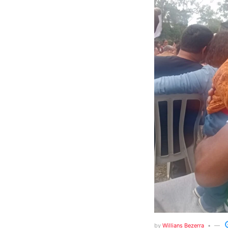
by
Willians Bezerra