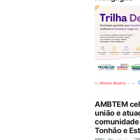
by
Willians Bezerra
AMBTEM cele
união e atua
comunidade 
Tonhão e Est