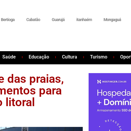
Bertioga
Cubatão
Guarujá
itanhaém
Mongaguá
Saúde
Educação
Cultura
Turismo
Opor
 das praias,
imentos para
litoral