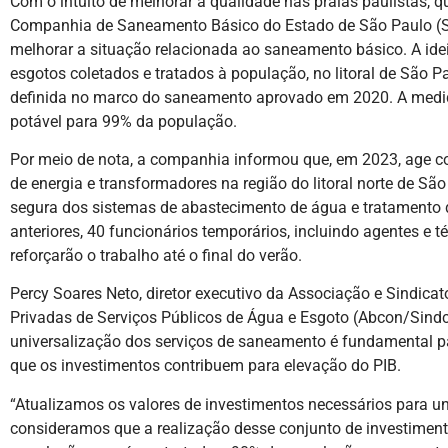
Com o intuito de melhorar a qualidade nas praias paulistas, 
Companhia de Saneamento Básico do Estado de São Paulo (S
melhorar a situação relacionada ao saneamento básico. A ide
esgotos coletados e tratados à população, no litoral de São Pa
definida no marco do saneamento aprovado em 2020. A medida
potável para 99% da população.
Por meio de nota, a companhia informou que, em 2023, age 
de energia e transformadores na região do litoral norte de Sã
segura dos sistemas de abastecimento de água e tratamento 
anteriores, 40 funcionários temporários, incluindo agentes e
reforçarão o trabalho até o final do verão.
Percy Soares Neto, diretor executivo da Associação e Sindica
Privadas de Serviços Públicos de Água e Esgoto (Abcon/Sindc
universalização dos serviços de saneamento é fundamental pa
que os investimentos contribuem para elevação do PIB.
“Atualizamos os valores de investimentos necessários para u
consideramos que a realização desse conjunto de investimento