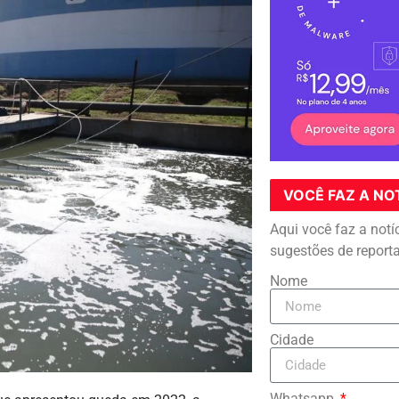
VOCÊ FAZ A NO
Aqui você faz a notí
sugestões de report
Nome
Cidade
Whatsapp