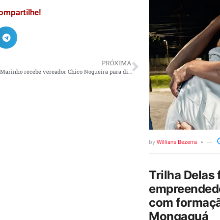
ompartilhe!
PRÓXIMA
Ministro Luiz Marinho recebe vereador Chico Nogueira para discutir o projeto “BR do Mar”
by
Willians Bezerra
Trilha Delas 
empreendedo
com formaçã
Mongaguá