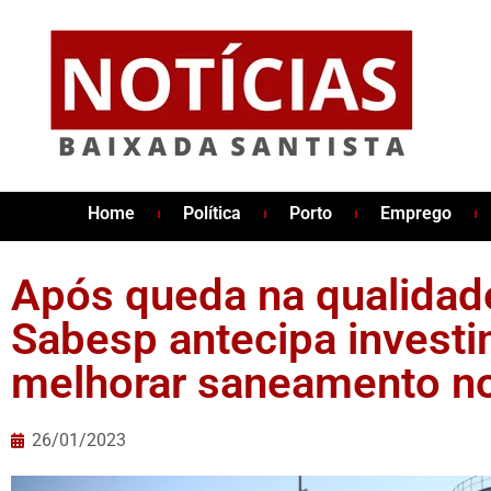
Home
Política
Porto
Emprego
Após queda na qualidade
Sabesp antecipa invest
melhorar saneamento no 
26/01/2023