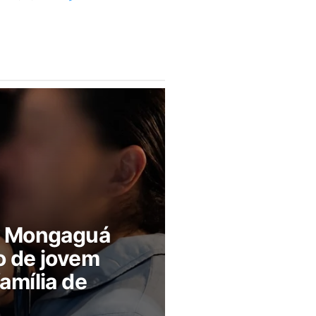
m Mongaguá
o de jovem
amília de