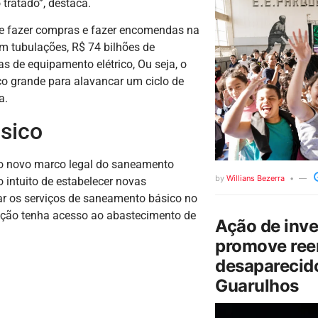
tratado”, destaca.
que fazer compras e fazer encomendas na
em tubulações, R$ 74 bilhões de
 de equipamento elétrico, Ou seja, o
o grande para alavancar um ciclo de
ta.
sico
 o novo marco legal do saneamento
by
Willians Bezerra
 intuito de estabelecer novas
ar os serviços de saneamento básico no
lação tenha acesso ao abastecimento de
Ação de inv
promove ree
desaparecido
Guarulhos