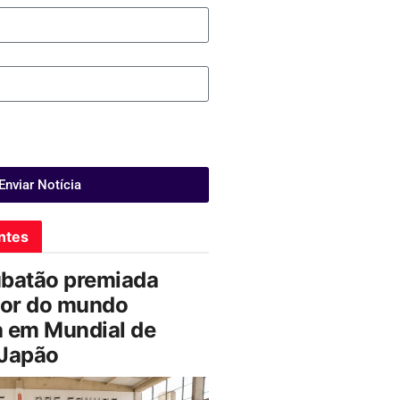
Enviar Notícia
ntes
ubatão premiada
or do mundo
a em Mundial de
 Japão