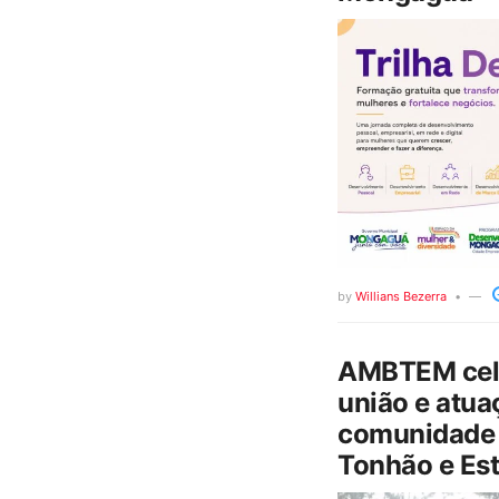
by
Willians Bezerra
AMBTEM cele
união e atua
comunidade 
Tonhão e Est