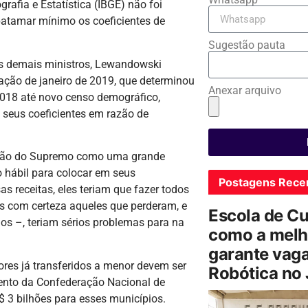
rafia e Estatística (IBGE) não foi
patamar mínimo os coeficientes de
Sugestão pauta
os demais ministros, Lewandowski
ação de janeiro de 2019, que determinou
Anexar arquivo
 2018 até novo censo demográfico,
 seus coeficientes em razão de
cisão do Supremo como uma grande
o hábil para colocar em seus
Postagens Rece
s receitas, eles teriam que fazer todos
as com certeza aqueles que perderam, e
Escola de C
ios –, teriam sérios problemas para na
como a melh
garante vag
ores já transferidos a menor devem ser
Robótica no
nto da Confederação Nacional de
$ 3 bilhões para esses municípios.