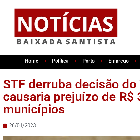
Home
Política
Porto
Emprego
STF derruba decisão do
causaria prejuízo de R$ 
municípios
26/01/2023