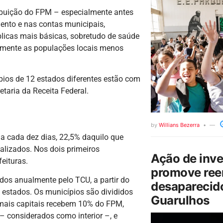
ribuição do FPM – especialmente antes
ento e nas contas municipais,
licas mais básicas, sobretudo de saúde
tamente as populações locais menos
ios de 12 estados diferentes estão com
aria da Receita Federal.
by
Willians Bezerra
a cada dez dias, 22,5% daquilo que
alizados. Nos dois primeiros
Ação de inv
eituras.
promove ree
dos anualmente pelo TCU, a partir do
desaparecido
 estados. Os municípios são divididos
Guarulhos
 demais capitais recebem 10% do FPM,
– considerados como interior –, e