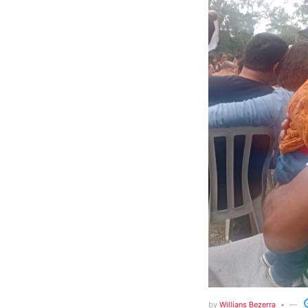
by
Willians Bezerra