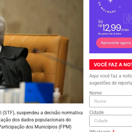
VOCÊ FAZ A NO
Aqui você faz a notí
sugestões de report
Nome
Cidade
l (STF), suspendeu a decisão normativa
ização dos dados populacionais do
Participação dos Municípios (FPM)
Whatsapp