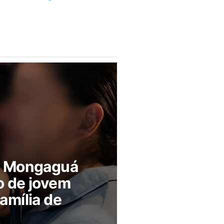
m Mongaguá
o de jovem
amília de