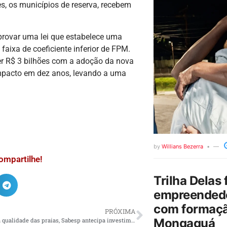
, os municípios de reserva, recebem
rovar uma lei que estabelece uma
aixa de coeficiente inferior de FPM.
r R$ 3 bilhões com a adoção da nova
impacto em dez anos, levando a uma
by
Willians Bezerra
ompartilhe!
Trilha Delas 
empreendedo
com formaçã
PRÓXIMA
Mongaguá
Após queda na qualidade das praias, Sabesp antecipa investimentos para melhorar saneamento no litoral