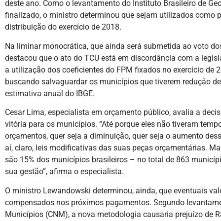
deste ano. Como o levantamento do Instituto Brasileiro de Geog
finalizado, o ministro determinou que sejam utilizados como 
distribuição do exercício de 2018.
Na liminar monocrática, que ainda será submetida ao voto d
destacou que o ato do TCU está em discordância com a legisl
a utilização dos coeficientes do FPM fixados no exercício de
buscando salvaguardar os municípios que tiverem redução de
estimativa anual do IBGE.
Cesar Lima, especialista em orçamento público, avalia a de
vitória para os municípios. “Até porque eles não tiveram temp
orçamentos, quer seja a diminuição, quer seja o aumento dessa
aí, claro, leis modificativas das suas peças orçamentárias. M
são 15% dos municípios brasileiros – no total de 863 municíp
sua gestão”, afirma o especialista.
O ministro Lewandowski determinou, ainda, que eventuais val
compensados nos próximos pagamentos. Segundo levantame
Municípios (CNM), a nova metodologia causaria prejuízo de R