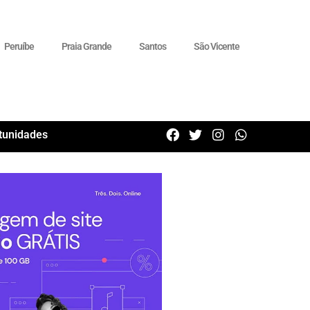
Peruíbe
Praia Grande
Santos
São Vicente
tunidades