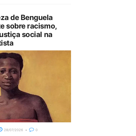
za de Benguela
e sobre racismo,
ustiça social na
ista
28/07/2026
0