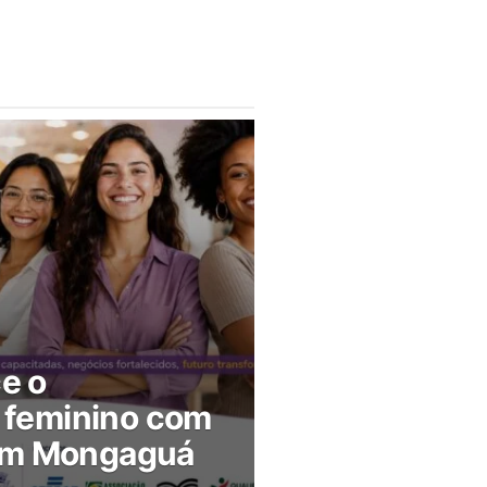
ce o
feminino com
 em Mongaguá