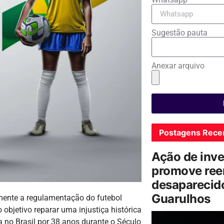
Sugestão pauta
Anexar arquivo
Postagens Rece
Ação de inv
promove ree
desaparecido
Guarulhos
mente a regulamentação do futebol
bjetivo reparar uma injustiça histórica
a no Brasil por 38 anos durante o Século