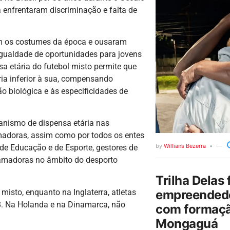
enfrentaram discriminação e falta de
m os costumes da época e ousaram
igualdade de oportunidades para jovens
 etária do futebol misto permite que
ia inferior à sua, compensando
 biológica e às especificidades de
anismo de dispensa etária nas
madoras, assim como por todos os entes
by
Willians Bezerra
de Educação e de Esporte, gestores de
 amadoras no âmbito do desporto
Trilha Delas 
empreendedo
isto, enquanto na Inglaterra, atletas
8. Na Holanda e na Dinamarca, não
com formaçã
Mongaguá