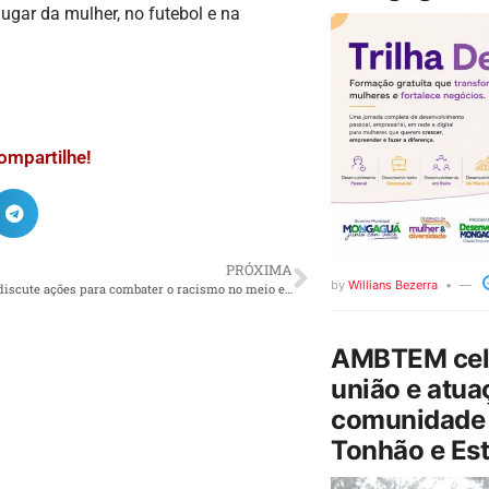
ugar da mulher, no futebol e na
ompartilhe!
PRÓXIMA
by
Willians Bezerra
Governo Lula discute ações para combater o racismo no meio esportivo
AMBTEM cele
união e atua
comunidade 
Tonhão e Est