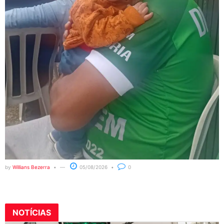
by
Willians Bezerra
05/08/2026
0
NOTÍCIAS