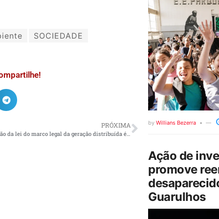
iente
SOCIEDADE
ompartilhe!
by
Willians Bezerra
PRÓXIMA
Regulamentação da lei do marco legal da geração distribuída é aprovada
Ação de inv
promove ree
desaparecido
Guarulhos