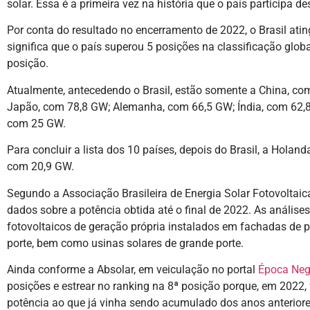
solar. Essa é a primeira vez na história que o país participa d
Por conta do resultado no encerramento de 2022, o Brasil atin
significa que o país superou 5 posições na classificação glo
posição.
Atualmente, antecedendo o Brasil, estão somente a China, c
Japão, com 78,8 GW; Alemanha, com 66,5 GW; Índia, com 62,8 
com 25 GW.
Para concluir a lista dos 10 países, depois do Brasil, a Holan
com 20,9 GW.
Segundo a Associação Brasileira de Energia Solar Fotovoltaica
dados sobre a potência obtida até o final de 2022. As anális
fotovoltaicos de geração própria instalados em fachadas de p
porte, bem como usinas solares de grande porte.
Ainda conforme a Absolar, em veiculação no portal
Época Neg
posições e estrear no ranking na 8ª posição porque, em 2022
potência ao que já vinha sendo acumulado dos anos anteriore