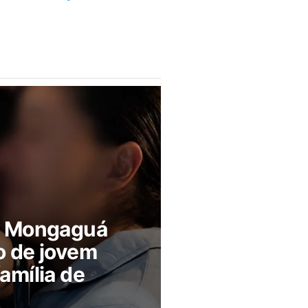
m Mongaguá
o de jovem
amília de