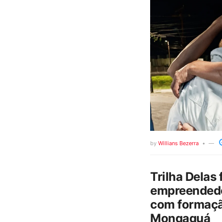
by
Willians Bezerra
Trilha Delas 
empreendedo
com formaçã
Mongaguá