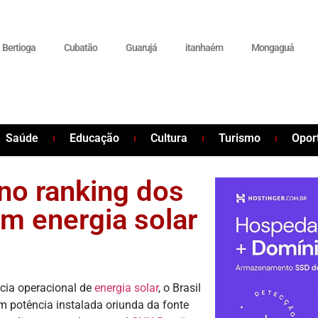
Bertioga
Cubatão
Guarujá
itanhaém
Mongaguá
Saúde
Educação
Cultura
Turismo
Opor
 no ranking dos
m energia solar
cia operacional de
energia solar
, o Brasil
 potência instalada oriunda da fonte