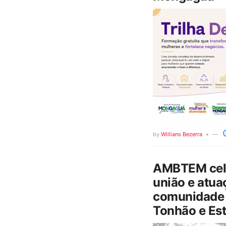
by
Willians Bezerra
AMBTEM cele
união e atua
comunidade 
Tonhão e Est