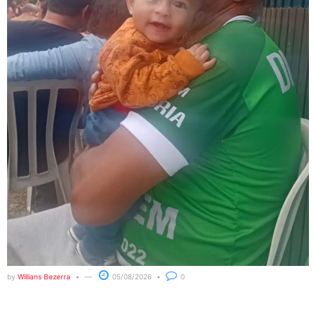
by
Willians Bezerra
05/08/2026
0