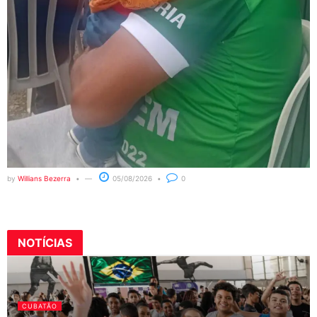
by
Willians Bezerra
05/08/2026
0
NOTÍCIAS
CUBATÃO