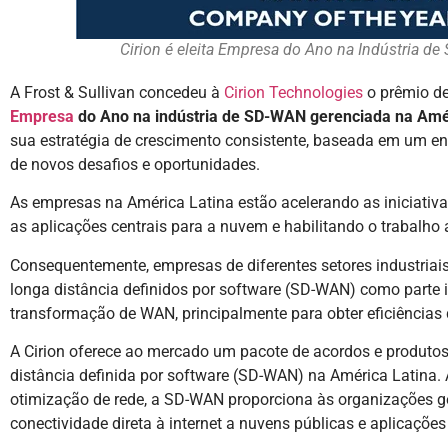
Cirion é eleita Empresa do Ano na Indústria d
A Frost & Sullivan concedeu à
Cirion Technologies
o prêmio d
Empresa
do Ano na indústria de SD-WAN gerenciada na Amé
sua estratégia de crescimento consistente, baseada em um 
de novos desafios e oportunidades.
As empresas na América Latina estão acelerando as iniciativas
as aplicações centrais para a nuvem e habilitando o trabalho a
Consequentemente, empresas de diferentes setores industriais
longa distância definidos por software (SD-WAN) como parte i
transformação de WAN, principalmente para obter eficiências 
A Cirion oferece ao mercado um pacote de acordos e produto
distância definida por software (SD-WAN) na América Latina. 
otimização de rede, a SD-WAN proporciona às organizações ges
conectividade direta à internet a nuvens públicas e aplicaçõe