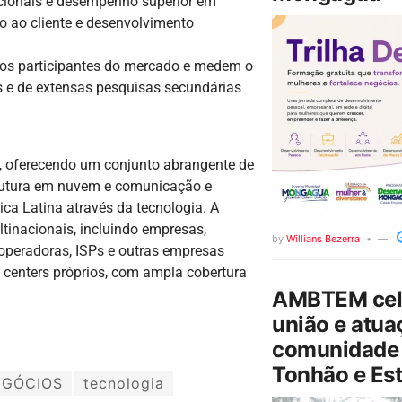
pcionais e desempenho superior em
o ao cliente e desenvolvimento
m os participantes do mercado e medem o
s e de extensas pesquisas secundárias
ia, oferecendo um conjunto abrangente de
strutura em nuvem e comunicação e
ca Latina através da tecnologia. A
ltinacionais, incluindo empresas,
by
Willians Bezerra
operadoras, ISPs e outras empresas
a centers próprios, com ampla cobertura
AMBTEM cele
união e atua
comunidade 
Tonhão e Est
EGÓCIOS
tecnologia