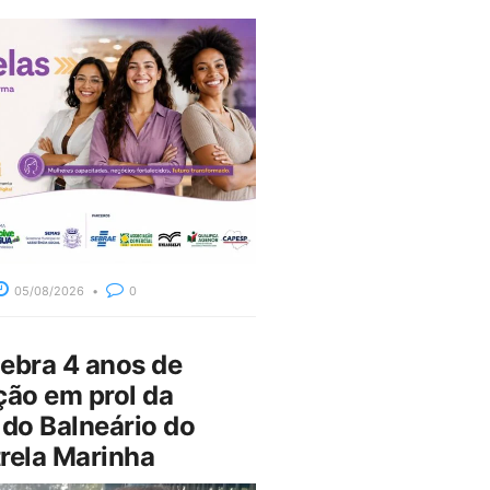
05/08/2026
0
bra 4 anos de
ção em prol da
do Balneário do
rela Marinha