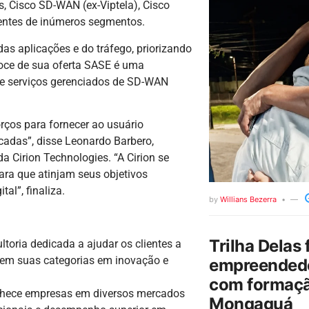
, Cisco SD-WAN (ex-Viptela), Cisco
ientes de inúmeros segmentos.
as aplicações e do tráfego, priorizando
coce de sua oferta SASE é uma
de serviços gerenciados de SD-WAN
rços para fornecer ao usuário
cadas”, disse Leonardo Barbero,
a Cirion Technologies. “A Cirion se
a que atinjam seus objetivos
al”, finaliza.
by
Willians Bezerra
Trilha Delas 
ltoria dedicada a ajudar os clientes a
s em suas categorias em inovação e
empreendedo
com formaçã
onhece empresas em diversos mercados
Mongaguá