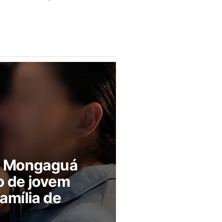
m Mongaguá
o de jovem
amília de