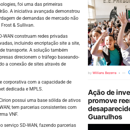
ologies, foi uma das primeiras
drão. A iniciativa avançada demonstrou
ordagem de demandas de mercado não
 Frost & Sullivan.
a SD-WAN construam redes privadas
das, incluindo encriptação site a site,
de transporte. A solução também
empresas direcionem o tráfego baseando-
do a conexão de sites através de
by
Willians Bezerra
de corporativa com a capacidade de
rnet dedicada e MPLS.
Ação de inv
promove ree
Cirion possui uma base sólida de ativos
D-WAN; tem parcerias consistentes com
desaparecido
orma VNF.
Guarulhos
do serviço SD-WAN, fazendo parcerias