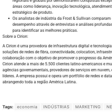
regionais e globais por demonstrarem conquistas exce
áreas como liderança, inovação tecnológica, atendiment
estratégico de produto.
Os analistas de indústria da Frost & Sullivan compara
desempenho através de entrevistas e análises profunda
para identificar as melhores práticas.
Sobre a Cirion:
A Cirion é uma provedora de infraestrutura digital e tecnolog
soluções de redes de fibra, conectividade, colocation, infrae
colaboração com o objetivo de promover o progresso da Améri
Cirion atende a mais de 5.500 clientes latino-americanos e mu
agências governamentais, provedores de serviços em nuvem, 
líderes. A empresa possui e opera um portfólio de redes e dat
abrangendo toda a região América Latina.
Tags:
economia
INDÚSTRIAS
MARKETING
N