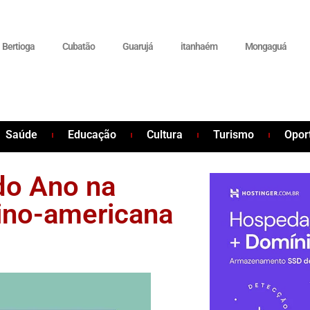
Bertioga
Cubatão
Guarujá
itanhaém
Mongaguá
Saúde
Educação
Cultura
Turismo
Opor
 do Ano na
tino-americana