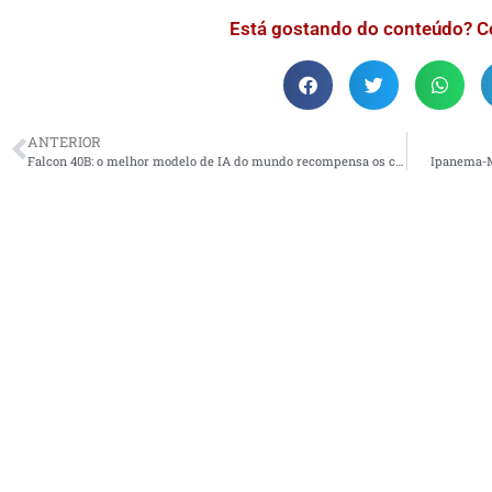
Está gostando do conteúdo? C
ANTERIOR
Falcon 40B: o melhor modelo de IA do mundo recompensa os casos de uso mais criativos em uma convocatória de propostas com treinamento em performance de computação
Ipanema-M