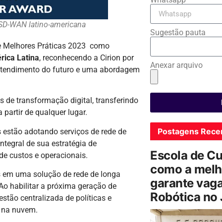
e SD-WAN latino-americana
Sugestão pauta
e Melhores Práticas 2023 como
rica Latina
, reconhecendo a Cirion por
Anexar arquivo
entendimento do futuro e uma abordagem
 de transformação digital, transferindo
 partir de qualquer lugar.
Postagens Rece
 estão adotando serviços de rede de
ntegral de sua estratégia de
Escola de C
de custos e operacionais.
como a melh
s em uma solução de rede de longa
garante vag
Ao habilitar a próxima geração de
Robótica no
tão centralizada de políticas e
s na nuvem.