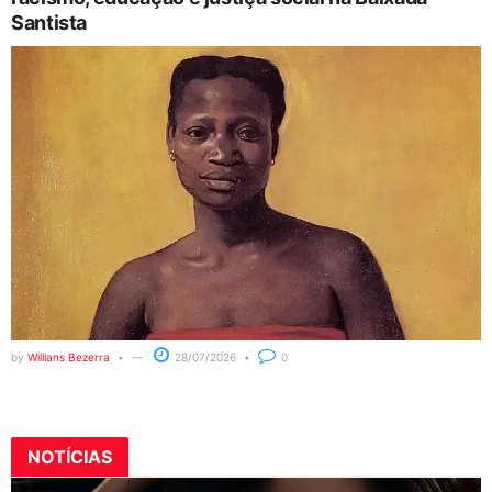
Santista
by
Willians Bezerra
28/07/2026
0
NOTÍCIAS