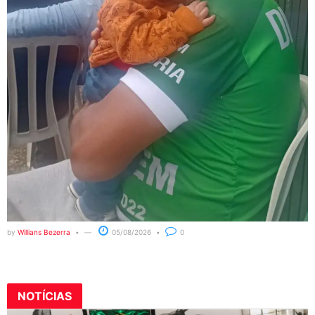
by
Willians Bezerra
05/08/2026
0
NOTÍCIAS