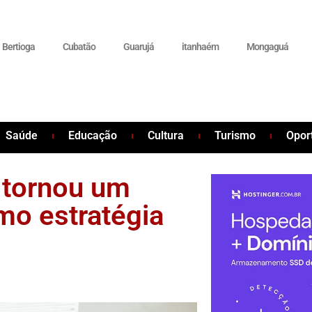
Bertioga
Cubatão
Guarujá
itanhaém
Mongaguá
Saúde
Educação
Cultura
Turismo
Opor
 tornou um
mo estratégia