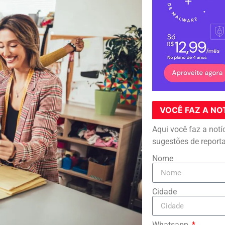
VOCÊ FAZ A NO
Aqui você faz a notí
sugestões de report
Nome
Cidade
Whatsapp