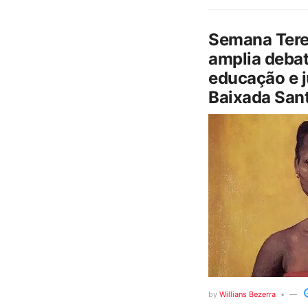
Semana Tere
amplia debat
educação e j
Baixada Sant
by
Willians Bezerra