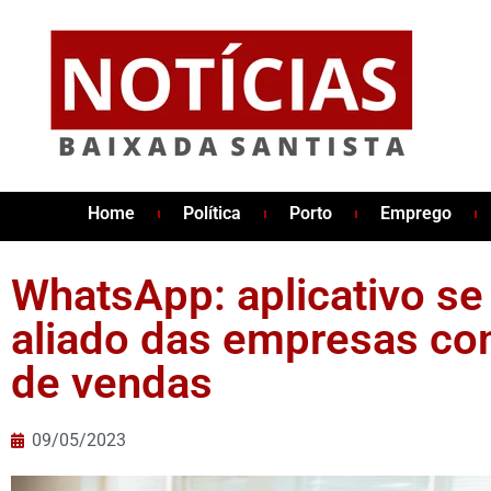
Home
Política
Porto
Emprego
WhatsApp: aplicativo se
aliado das empresas co
de vendas
09/05/2023