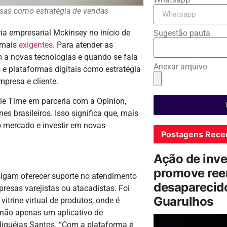
sas como estratégia de vendas
a empresarial Mckinsey no início de
Sugestão pauta
 mais
exigentes
. Para atender as
m a novas tecnologias e quando se fala
Anexar arquivo
s
e plataformas digitais como estratégia
mpresa e cliente.
e Time em parceria com a Opinion,
 brasileiros. Isso significa que, mais
o mercado e investir em novas
Postagens Rece
Ação de inv
promove ree
sigam oferecer suporte no atendimento
desaparecido
resas varejistas ou atacadistas. Foi
Guarulhos
vitrine virtual de produtos, onde é
 não apenas um aplicativo de
Miquéias Santos. “Com a plataforma é