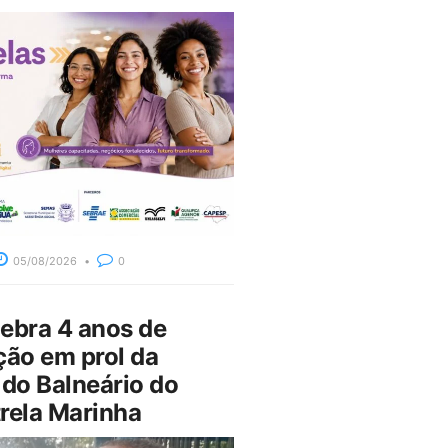
05/08/2026
0
bra 4 anos de
ção em prol da
do Balneário do
rela Marinha