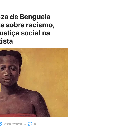
za de Benguela
e sobre racismo,
ustiça social na
ista
28/07/2026
0