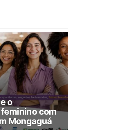
ce o
feminino com
 em Mongaguá