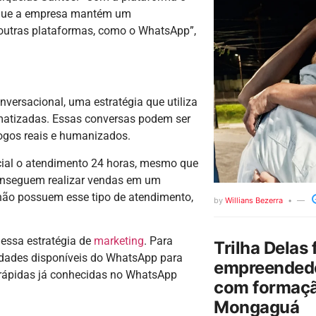
em que a empresa mantém um
e outras plataformas, como o WhatsApp”,
versacional, uma estratégia que utiliza
tomatizadas. Essas conversas podem ser
ogos reais e humanizados.
ial o atendimento 24 horas, mesmo que
 conseguem realizar vendas em um
não possuem esse tipo de atendimento,
by
Willians Bezerra
essa estratégia de
marketing
. Para
Trilha Delas 
lidades disponíveis do WhatsApp para
empreendedo
 rápidas já conhecidas no WhatsApp
com formaçã
Mongaguá