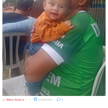
by
Willians Bezerra
05/08/2026
0