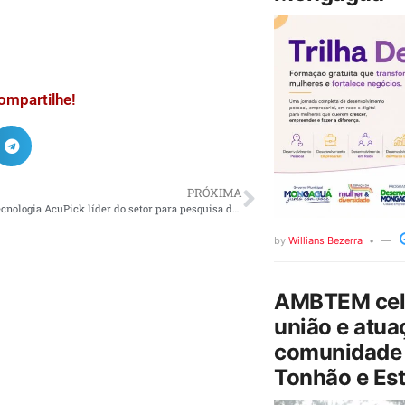
ompartilhe!
PRÓXIMA
Dahua lança tecnologia AcuPick líder do setor para pesquisa de vídeos com rapide
by
Willians Bezerra
AMBTEM cele
união e atua
comunidade 
Tonhão e Est