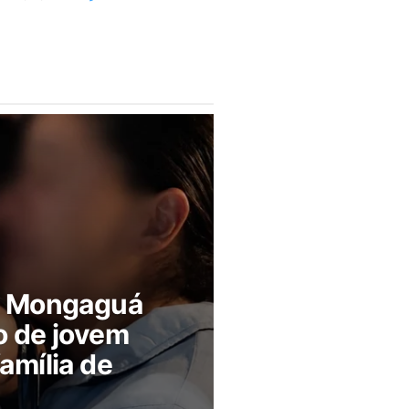
m Mongaguá
o de jovem
amília de