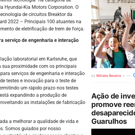
da Hyundai-Kia Motors Corporation. O
cnologia de circuitos Breaktor da
ard 2022 – Principais 100 atuantes na
ento de eletrificação de trem de força.
 serviço de engenharia e interação
lação laboratorial em Karlsruhe, que
à sua proximidade com os principais
 para serviços de engenharia e interação
by
Willians Bezerra
de testes e inovação para o teste de
permitindo um rápido prazo nos testes
Ação de inv
 está expandindo a produção de
oveitando as instalações de fabricação
promove ree
desaparecido
Guarulhos
ada a melhorar a qualidade de vida e
es. Somos guiados por nosso