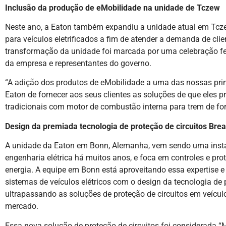
Inclusão da produção de eMobilidade na unidade de Tczew
Neste ano, a Eaton também expandiu a unidade atual em Tczew,
para veículos eletrificados a fim de atender a demanda de clie
transformação da unidade foi marcada por uma celebração feit
da empresa e representantes do governo.
“A adição dos produtos de eMobilidade a uma das nossas prin
Eaton de fornecer aos seus clientes as soluções de que eles p
tradicionais com motor de combustão interna para trem de forç
Design da premiada tecnologia de proteção de circuitos Bre
A unidade da Eaton em Bonn, Alemanha, vem sendo uma instal
engenharia elétrica há muitos anos, e foca em controles e prot
energia. A equipe em Bonn está aproveitando essa expertise e 
sistemas de veículos elétricos com o design da tecnologia de 
ultrapassando as soluções de proteção de circuitos em veículo
mercado.
Essa nova solução de proteção de circuitos foi considerada “M