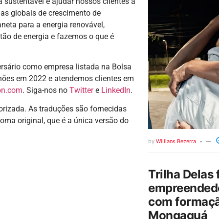
sustentável e ajudar nossos clientes a
cias globais de crescimento de
aneta para a energia renovável,
tão de energia e fazemos o que é
rsário como empresa listada na Bolsa
lhões em 2022 e atendemos clientes em
on.com
. Siga-nos no
Twitter
e
LinkedIn
.
torizada. As traduções são fornecidas
oma original, que é a única versão do
by
Willians Bezerra
Trilha Delas 
empreendedo
com formaçã
Mongaguá