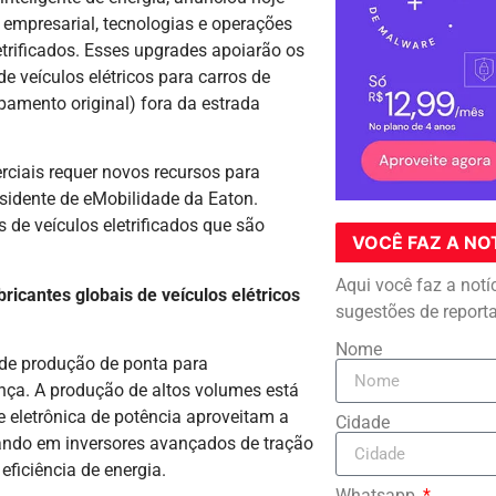
 empresarial, tecnologias e operações
etrificados. Esses upgrades apoiarão os
 veículos elétricos para carros de
pamento original) fora da estrada
rciais requer novos recursos para
sidente de eMobilidade da Eaton.
e veículos eletrificados que são
VOCÊ FAZ A NO
Aqui você faz a notí
icantes globais de veículos elétricos
sugestões de report
Nome
de produção de ponta para
nça. A produção de altos volumes está
 eletrônica de potência aproveitam a
Cidade
ltando em inversores avançados de tração
ficiência de energia.
Whatsapp