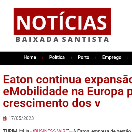
Home
Política
Porto
Emprego
Eaton continua expansã
eMobilidade na Europa p
crescimento dos v
17/05/2023
TURIM, Itália–(
BUSINESS WIRE
)–A Eaton, empresa de gestão i