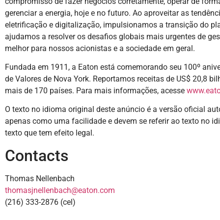
compromisso de fazer negócios corretamente, operar de forma 
gerenciar a energia, hoje e no futuro. Ao aproveitar as tendên
eletrificação e digitalização, impulsionamos a transição do pl
ajudamos a resolver os desafios globais mais urgentes de ges
melhor para nossos acionistas e a sociedade em geral.
Fundada em 1911, a Eaton está comemorando seu 100º anive
de Valores de Nova York. Reportamos receitas de US$ 20,8 bi
mais de 170 países. Para mais informações, acesse
www.eat
O texto no idioma original deste anúncio é a versão oficial au
apenas como uma facilidade e devem se referir ao texto no idi
texto que tem efeito legal.
Contacts
Thomas Nellenbach
thomasjnellenbach@eaton.com
(216) 333-2876 (cel)