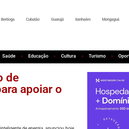
Bertioga
Cubatão
Guarujá
itanhaém
Mongaguá
Saúde
Educação
Cultura
Turismo
Opor
o de
ara apoiar o
nteligente de energia, anunciou hoje