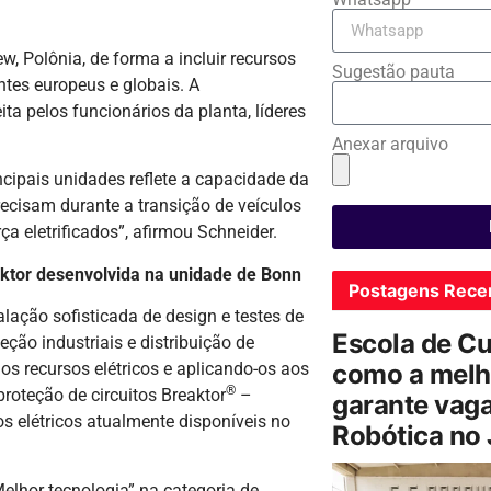
 Polônia, de forma a incluir recursos
Sugestão pauta
ntes europeus e globais. A
a pelos funcionários da planta, líderes
Anexar arquivo
cipais unidades reflete a capacidade da
recisam durante a transição de veículos
a eletrificados”, afirmou Schneider.
aktor desenvolvida na unidade de Bonn
Postagens Rece
ação sofisticada de design e testes de
Escola de C
eção industriais e distribuição de
como a melh
os recursos elétricos e aplicando-os aos
®
proteção de circuitos Breaktor
–
garante vag
s elétricos atualmente disponíveis no
Robótica no
elhor tecnologia” na categoria de