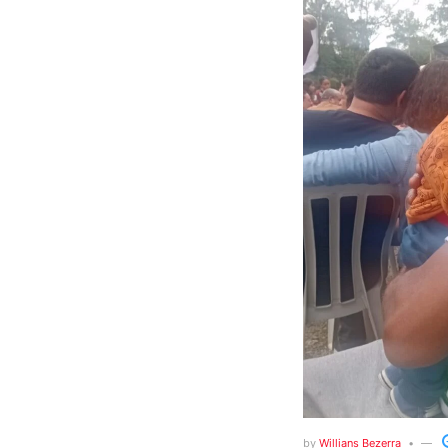
by
Willians Bezerra