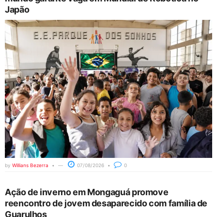
Japão
by
Willians Bezerra
07/08/2026
0
Ação de inverno em Mongaguá promove
reencontro de jovem desaparecido com família de
Guarulhos