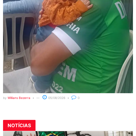
by
Willians Bezerra
05/08/2026
0
NOTÍCIAS