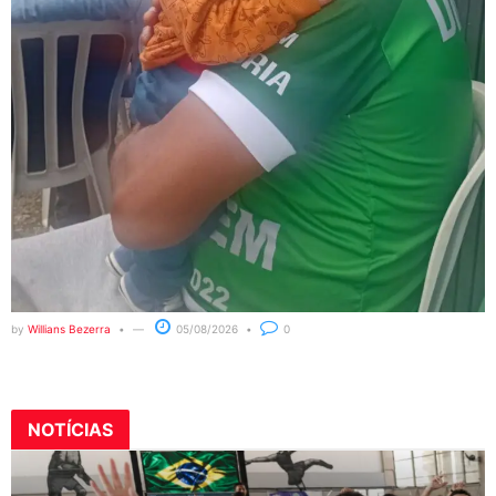
by
Willians Bezerra
05/08/2026
0
NOTÍCIAS