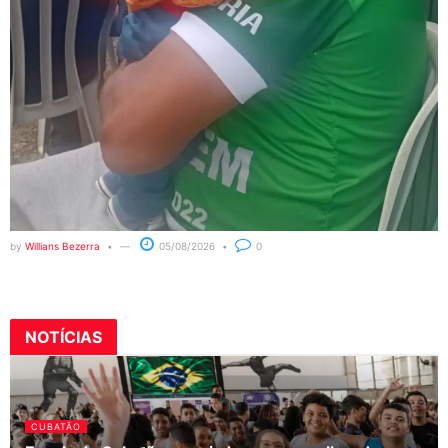
by
Willians Bezerra
05/08/2026
0
NOTÍCIAS
CUBATÃO