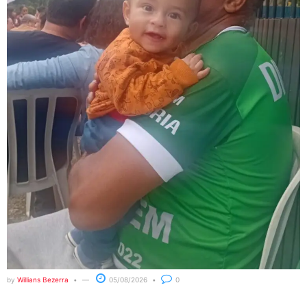
by
Willians Bezerra
05/08/2026
0