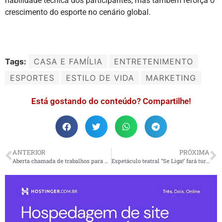
habilidade técnica dos participantes, mas também reforça o
crescimento do esporte no cenário global.
Tags:
CASA E FAMÍLIA
ENTRETENIMENTO
ESPORTES
ESTILO DE VIDA
MARKETING
Está gostando do conteúdo? Compartilhe!
ANTERIOR
PRÓXIMA
Aberta chamada de trabalhos para o 36º Encontro Técnico AESabesp/Fenasan 2025
Espetáculo teatral “Se Liga!’ fará turnê pelo Amapá