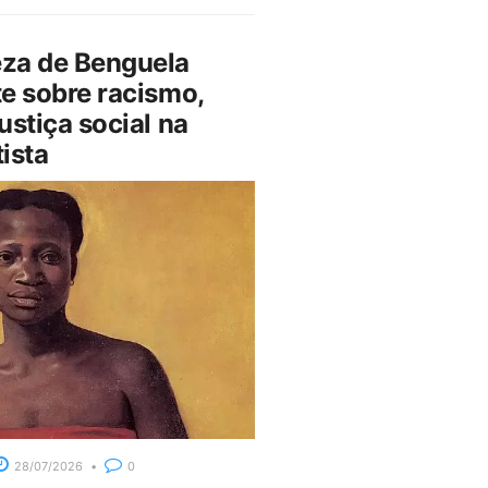
za de Benguela
e sobre racismo,
ustiça social na
ista
28/07/2026
0