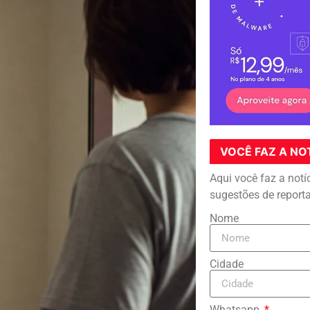
VOCÊ FAZ A NO
Aqui você faz a notí
sugestões de report
Nome
Cidade
Whatsapp