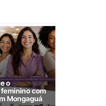
ce o
feminino com
 em Mongaguá