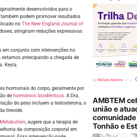
iginalmente desenvolvidos para o
o, também podem promover resultados
blicado no
The New England Journal of
s doses, atingiram reduções expressivas
os em conjunto com intervenções no
 já estamos antecipando a chegada de
a. Keyla.
by
Willians Bezerra
eis hormonais do corpo, geralmente por
ção de
hormônios bioidênticos.
A Dra.
AMBTEM cele
lação do peso incluem a testosterona, o
união e atua
da tireoide.
comunidade 
& Metabolism
, sugere que a terapia de
Tonhão e Est
elhoria da composição corporal em
rmonal. Essa intervenção pode