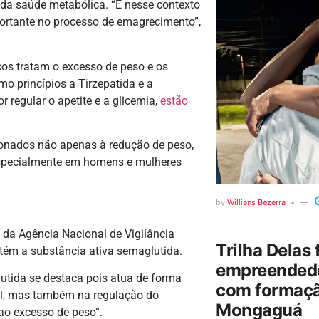
da saúde metabólica. “É nesse contexto
rtante no processo de emagrecimento”,
s tratam o excesso de peso e os
o princípios a Tirzepatida e a
regular o apetite e a glicemia,
estão
ionados não apenas à redução de peso,
especialmente em homens e mulheres
by
Willians Bezerra
 da Agência Nacional de Vigilância
Trilha Delas 
ntém a substância ativa semaglutida.
empreendedo
lutida se destaca pois atua de forma
com formaçã
al, mas também na regulação do
Mongaguá
ao excesso de peso”.