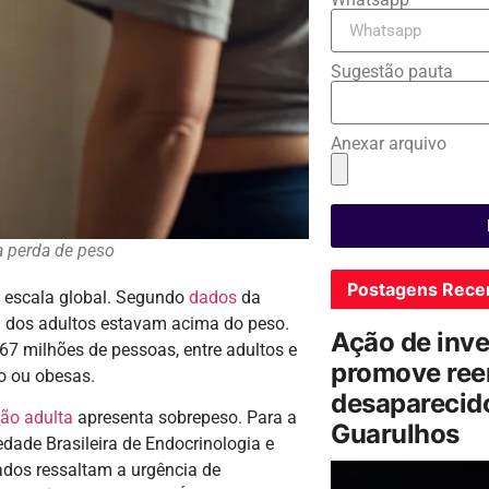
Sugestão pauta
Anexar arquivo
a perda de peso
Postagens Rece
 escala global. Segundo
dados
da
 dos adultos estavam acima do peso.
Ação de inv
67 milhões de pessoas, entre adultos e
promove ree
o ou obesas.
desaparecido
ão adulta
apresenta sobrepeso. Para a
Guarulhos
dade Brasileira de Endocrinologia e
ados ressaltam a urgência de