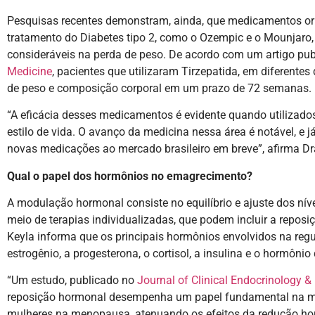
Pesquisas recentes demonstram, ainda, que medicamentos or
tratamento do Diabetes tipo 2, como o Ozempic e o Mounjar
consideráveis na perda de peso. De acordo com um artigo pu
Medicine
, pacientes que utilizaram Tirzepatida, em diferente
de peso e composição corporal em um prazo de 72 semanas.
“A eficácia desses medicamentos é evidente quando utilizad
estilo de vida. O avanço da medicina nessa área é notável, e
novas medicações ao mercado brasileiro em breve”, afirma Dr
Qual o papel dos hormônios no emagrecimento?
A modulação hormonal consiste no equilíbrio e ajuste dos nív
meio de terapias individualizadas, que podem incluir a reposi
Keyla informa que os principais hormônios envolvidos na regu
estrogênio, a progesterona, o cortisol, a insulina e o hormônio 
“Um estudo, publicado no
Journal of Clinical Endocrinology 
reposição hormonal desempenha um papel fundamental na m
mulheres na menopausa, atenuando os efeitos da redução ho