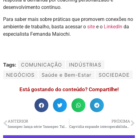
desenvolvimento contínuo.
Para saber mais sobre práticas que promovem conexões no
ambiente de trabalho, basta acessar o
site
e o
LinkedIn
da
especialista Fernanda Maiochi.
Tags:
COMUNICAÇÃO
INDÚSTRIAS
NEGÓCIOS
Saúde e Bem-Estar
SOCIEDADE
Está gostando do conteúdo? Compartilhe!
ANTERIOR
PRÓXIMA
Innospec lança série ‘Innospec Talk’ para debater os desafios técnicos do setor
Capvidia expande interoperabilidade da definição baseada em modelos (MBD) com o software NX habilitado para QIF