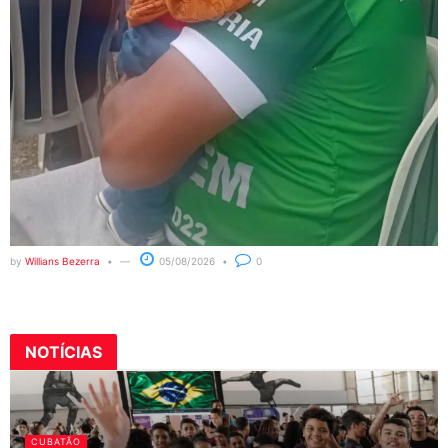
by
Willians Bezerra
05/08/2026
0
NOTÍCIAS
CUBATÃO