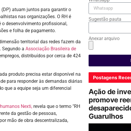
(DP) atuam juntos para garantir o
alhistas nas organizações. O RH é
Sugestão pauta
 o desenvolvimento profissional,
sões e folha de pagamento.
Anexar arquivo
imensão territorial das redes fazem da
. Segundo a
Associação Brasileira de
empregos, distribuídos por cerca de 424
 produto precisa estar disponível na
Postagens Rece
idade para responder às demandas diárias
do que a equipe seja um diferencial
Ação de inv
promove ree
 humanos Nexti,
revela que o termo "RH
desaparecido
frente da gestão de pessoas,
Guarulhos
or mão de obra descentralizada,