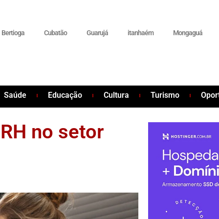
Bertioga
Cubatão
Guarujá
itanhaém
Mongaguá
Saúde
Educação
Cultura
Turismo
Opor
 RH no setor