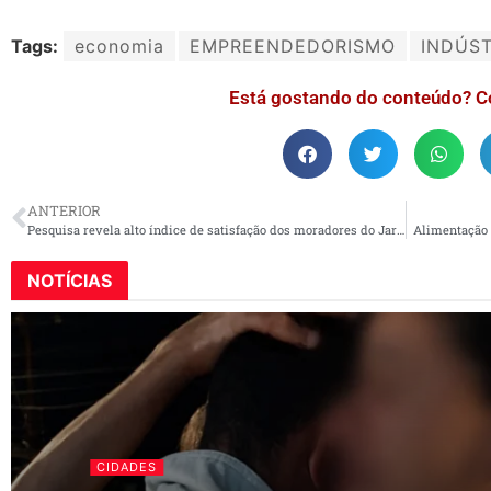
Tags:
economia
EMPREENDEDORISMO
INDÚST
Está gostando do conteúdo? C
ANTERIOR
Pesquisa revela alto índice de satisfação dos moradores do Jardim das Perdizes
Alimentação 
NOTÍCIAS
CIDADES