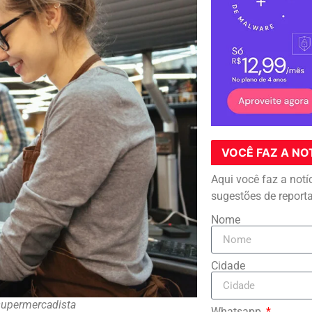
VOCÊ FAZ A NO
Aqui você faz a notí
sugestões de report
Nome
Cidade
supermercadista
Whatsapp