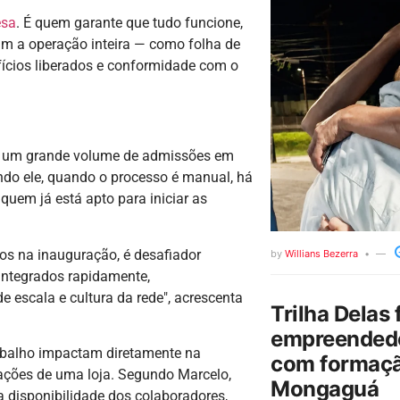
esa
. É quem garante que tudo funcione,
am a operação inteira — como folha de
fícios liberados e conformidade com o
ta um grande volume de admissões em
ndo ele, quando o processo é manual, há
quem já está apto para iniciar as
sos na inauguração, é desafiador
by
Willians Bezerra
 integrados rapidamente,
 escala e cultura da rede", acrescenta
Trilha Delas 
empreendedo
rabalho impactam diretamente na
com formaçã
ações de uma loja. Segundo Marcelo,
Mongaguá
 disponibilidade dos colaboradores,