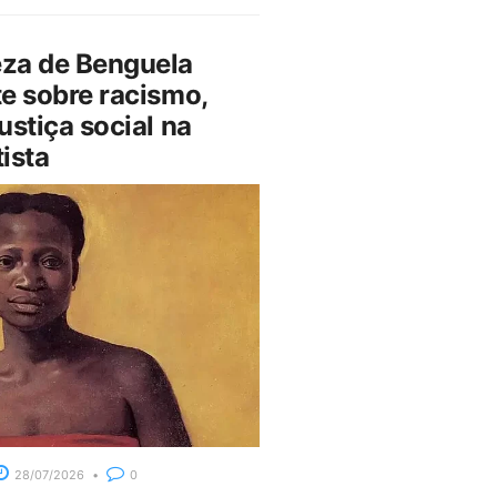
za de Benguela
e sobre racismo,
ustiça social na
ista
28/07/2026
0