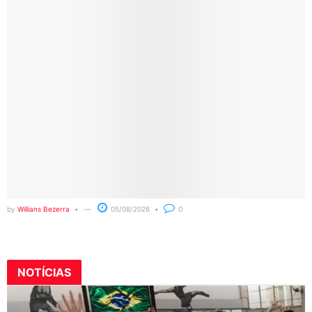
by
Willians Bezerra
05/08/2026
0
NOTÍCIAS