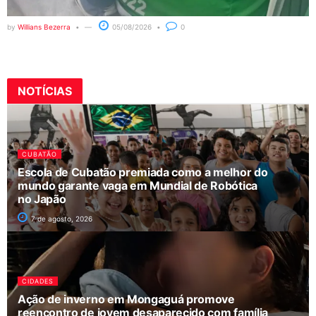
by
Willians Bezerra
05/08/2026
0
NOTÍCIAS
CUBATÃO
Escola de Cubatão premiada como a melhor do
mundo garante vaga em Mundial de Robótica
no Japão
7 de agosto, 2026
CIDADES
Ação de inverno em Mongaguá promove
reencontro de jovem desaparecido com família