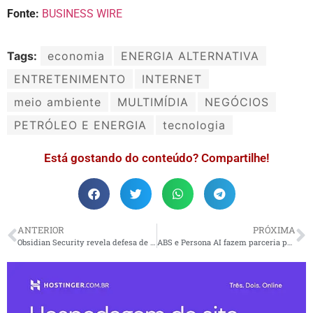
Fonte:
BUSINESS WIRE
Tags:
economia
ENERGIA ALTERNATIVA
ENTRETENIMENTO
INTERNET
meio ambiente
MULTIMÍDIA
NEGÓCIOS
PETRÓLEO E ENERGIA
tecnologia
Está gostando do conteúdo? Compartilhe!
ANTERIOR
PRÓXIMA
Obsidian Security revela defesa de agentes de IA para proteger o acesso aos dados em ambientes de SaaS
ABS e Persona AI fazem parceria para levar robótica humanoide a estaleiros, e elevar a segurança e produtividade